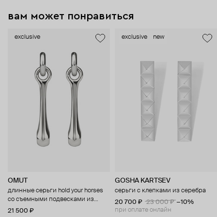
вам может понравиться
exclusive
exclusive
new
OMUT
GOSHA KARTSEV
длинные серьги hold your horses
серьги с клепками из серебра
со съемными подвесками из
20 700 ₽
23 000 ₽
−10%
бронзы с родиевым покрытием
при оплате онлайн
21 500 ₽