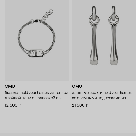
OMUT
OMUT
браслет hold your horses из тонкой
длинные серьги hold your horses
двойной цепи с подвеской из
со съемными подвесками из
бронзы с родиевым покрытием
бронзы с родиевым покрытием
12 500 ₽
21 500 ₽