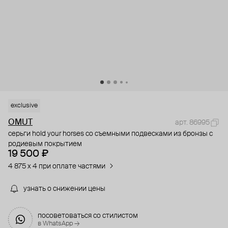
exclusive
OMUT
арт. 86995
серьги hold your horses со съемными подвесками из бронзы с
родиевым покрытием
19 500 ₽
4 875 x 4 при оплате частями
узнать о снижении цены
посоветоваться со стилистом
в WhatsApp →