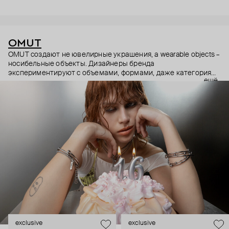
OMUT
OMUT создают не ювелирные украшения, а wearable objects –
носибельные объекты. Дизайнеры бренда
экспериментируют с объемами, формами, даже категориями
ещё
украшений (цепи – не только на шею, но и на тело). В
результате получаются лаконичные украшения, но всегда с
неожиданными деталями: колье с пирсингом, шипованные
сердца и серьги-цепи. Украшения OMUT носят стилисты,
музыкальные исполнители и лидеры мнений: Алексей
Сухарев, Андрей Toxi$, Валя Карнавал и многие другие.
Эксклюзивно для Poison Drop бренд выпустил коллекцию
HOLD YOUR HORSES (Придержи своих коней),
вдохновленную удилами для контроля лошадей: не через
силу, а через точность давления.
exclusive
exclusive