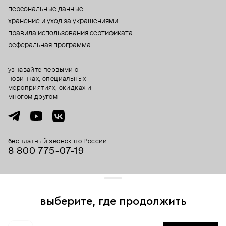
персональные данные
хранение и уход за украшениями
правила использования сертификата
реферальная программа
узнавайте первыми о
новинках, специальных
мероприятиях, скидках и
многом другом
бесплатный звонок по России
8 800 775⁠-07⁠-19
© 2013-2026 ООО «Пойзон Дроп».
все права защищены.
выберите, где продолжить
Для хорошей работы сайта мы используем файлы cookies