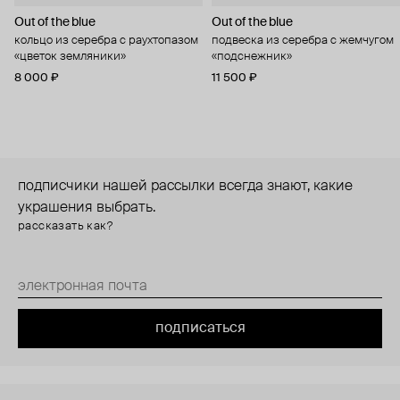
Out of the blue
Out of the blue
кольцо из серебра с раухтопазом
подвеска из серебра с жемчугом
«цветок земляники»
«подснежник»
8 000 ₽
11 500 ₽
подписчики нашей рассылки всегда знают, какие
украшения выбрать.
рассказать как?
подписаться