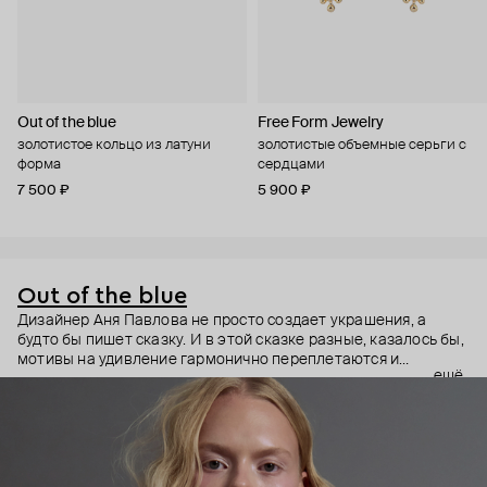
Out of the blue
Free Form Jewelry
золотистое кольцо из латуни
золотистые объемные серьги с
форма
сердцами
7 500 ₽
5 900 ₽
Out of the blue
Дизайнер Аня Павлова не просто создает украшения, а
будто бы пишет сказку. И в этой сказке разные, казалось бы,
мотивы на удивление гармонично переплетаются и
ещё
дополняют друг друга.
Коллекции, вдохновленные народными суевериями (только
теми, что про удачу) или традицией передавать скрытые
послания с помощью цветов. Животные детали и украшения
из фактурного металла, который подчеркивает