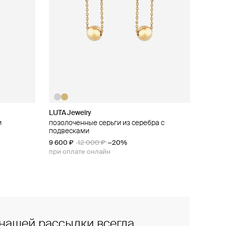
LUTA Jewelry
и
из серебра
позолоченные серьги из серебра с
подвесками
9 600 ₽
12 000 ₽
−20%
при оплате онлайн
нашей рассылки всегда