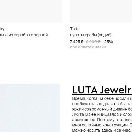
lry
ACK
lry
Tilda
FANCY of Brosway
11 Jewellery
Tilda
льца из серебра с черной
серебра с фианитами vittoria
серебра gabriel с эмалью и
чные серебряные серьги в
пусеты крабы (родий)
серьги-пусеты из серебра с фи
серьги pendulum silver
моносерьга галстук
риллиантами на замках
стиле
freedom blue
7 425 ₽
8 500 ₽
7 425 ₽
9 900 ₽
9 900 ₽
−25%
−25%
9 300 ₽
при оплате онлайн
при оплате онлайн
LUTA Jewelr
Время, когда на себе носили
необязательно должны быть ч
яркий современный дизайн б
Лухта (из ее инициалов и сл
архитектор. Поэтому в колле
многослойные конструкции. Е
можно носить здесь и сейчас: