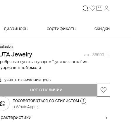
дизайнеры
сертификаты
скидки
xclusive
UTA Jewelry
арт. 35593
ребряные пусеты с узором "гусиная лапка" из
луоресцентной эмали
узнать о снижении цены
нет в наличии
посоветоваться со стилистом
в WhatsApp →
арактеристики