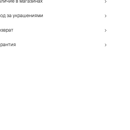
аличие в магазинах
ход за украшениями
озврат
арантия