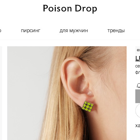
о
пирсинг
для мужчин
тренды
e
L
се
ф
х