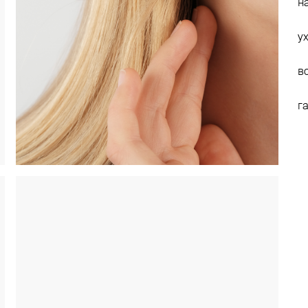
н
у
в
г