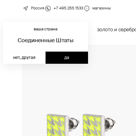
Россия
+7 495 255 1533
магазины
ваша страна
новинки
каталог
золото и серебр
Соединенные Штаты
нет, другая
да