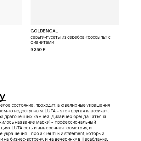
GOLDENGAL
11 Jewellery
Jewlia
Wisteria Gems
анитами
серьги-пусеты из серебра «россыпь» с
серьги pragina silver
моносерьга из серебра «зайин» с
серьги в прямоугольной серебряной
фианитами
бриллиантом и родиевым покрытием, из
оправе из хризопраза
8 500 ₽
коллекции «ленты»
9 350 ₽
13 000 ₽
9 000 ₽
y
 целое состояние, проходит, а ювелирные украшения
ем-то недоступным. LUTA – это «другая классика»,
ез драгоценных камней. Дизайнер бренда Татьяна
ожилось название марки) – профессиональный
кциях LUTA есть и выверенная геометрия, и
е украшения – про акцентный statement, который
 и на бизнес-встречу, и на вечеринку в Касабланке.