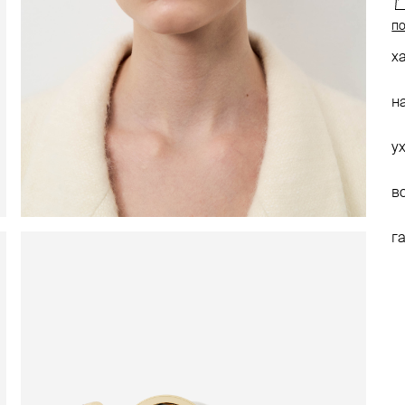
по
х
н
у
в
г