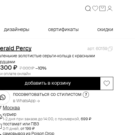
дизайнеры
сертификаты
скидки
erald Percy
арт. 60159
ленькие золотистые серьги-кольца с красными
ердцами
 300 ₽
7 000 ₽
−10%
и оплате онлайн
добавить в корзину
посоветоваться со стилистом
в WhatsApp →
Москва
курьер
1-2 дня при заказе до 14:00,
с примеркой,
699 ₽
постамат или ПВЗ
2-11 дней,
от 199 ₽
самовывоз
из
Poison Drop