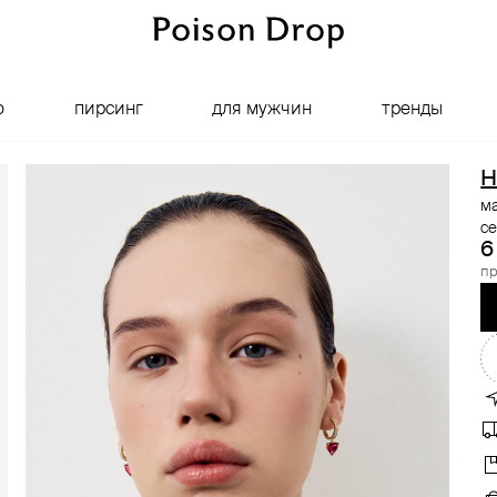
о
пирсинг
для мужчин
тренды
H
ма
с
6
пр