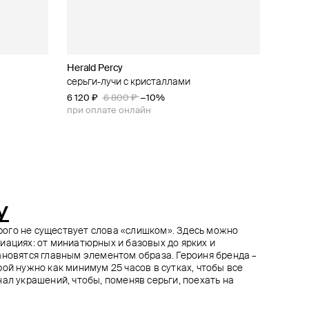
Herald Percy
Herald Percy
Herald Percy
Herald Percy
ными
син с
серьги-лучи с кристаллами
серьги с подвесками-лучами
серебристые серьги с кристаллами
серебристые серьги с лимонными
кристаллами spring time
6 120 ₽
5 580 ₽
5 490 ₽
6 800 ₽
6 200 ₽
6 100 ₽
−10%
−10%
−10%
4 060 ₽
5 800 ₽
−30%
при оплате онлайн
при оплате онлайн
при оплате онлайн
при оплате онлайн
y
торого не существует слова «слишком». Здесь можно
иациях: от миниатюрных и базовых до ярких и
ановятся главным элементом образа. Героиня бренда –
ой нужно как минимум 25 часов в сутках, чтобы все
ал украшений, чтобы, поменяв серьги, поехать на