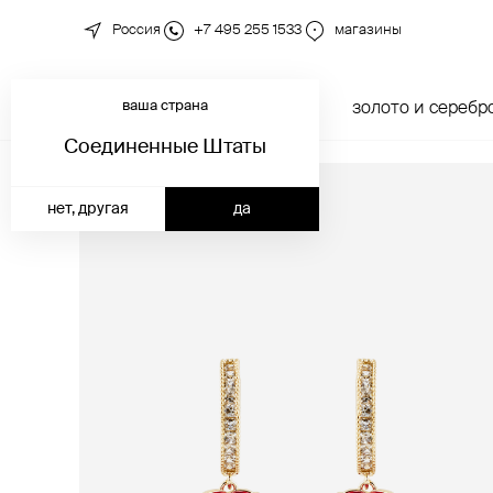
Россия
+7 495 255 1533
магазины
ваша страна
новинки
каталог
золото и серебр
Соединенные Штаты
нет, другая
да