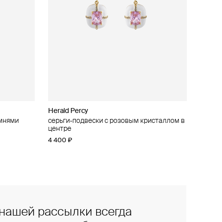
Herald Percy
амнями
и
серьги-подвески с розовым кристаллом в
центре
4 400 ₽
нашей рассылки всегда