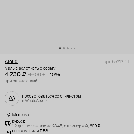
Aloud
арт. 55213
малые золотистые серьги
4 230 ₽
4 700 ₽
−10%
при оплате онлайн
посоветоваться со стилистом
в WhatsApp →
Москва
курьер
1-2 дня при заказе до 23:45,
с примеркой,
699 ₽
постамат или ПВЗ