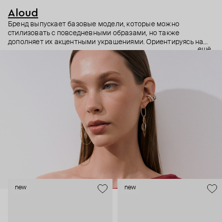
Aloud
Бренд выпускает базовые модели, которые можно
стилизовать с повседневными образами, но также
дополняет их акцентными украшениями. Ориентируясь на
ещё
долгосрочные тренды, вдохновляясь культурой, искусством и
людьми, Aloud показывает коллекции несколько раз в год. А
в названии бренда зашифрован призыв слушать внутренний
голос и транслировать его через украшения.
new
new