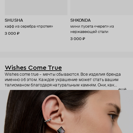
SHU SHA
SHKONDA
кафф из серебра «протея»
мини пусета «череп» из
нержавеющей стали
3 000 ₽
3 000 ₽
Wishes Come True
Wishes come true – мечты сбываются. Все изделия бренда
именно об этом. Каждое украшение может стать вашим
талисманом благодаря натуральным камням. Они, как
ещё
известно, обладают очень сильной энергетикой и
различными свойствами – ваши желания рискуют сбыться.
Дизайнер Анастасия Тарасова мечтала о своём бренде
украшений, и её мечта сбылась.