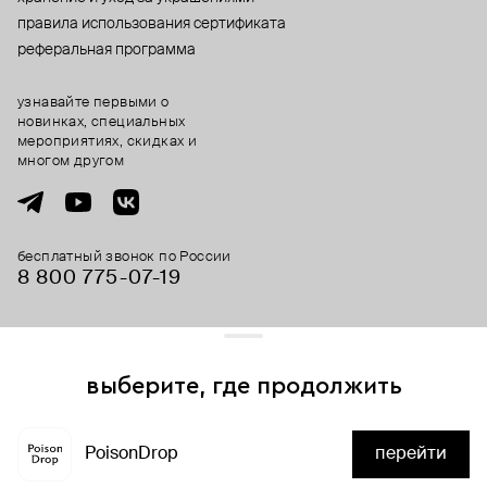
правила использования сертификата
реферальная программа
узнавайте первыми о
новинках, специальных
мероприятиях, скидках и
многом другом
бесплатный звонок по России
8 800 775⁠-07⁠-19
© 2013-2026 ООО «Пойзон Дроп».
все права защищены.
выберите, где продолжить
Для хорошей работы сайта мы используем файлы cookies
и сервисы аналитики. Продолжая его использование,
PoisonDrop
перейти
вы соглашаетесь с нашим
положением об обработке
нет в наличии