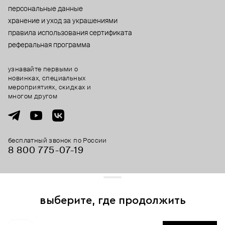
персональные данные
хранение и уход за украшениями
правила использования сертификата
реферальная программа
узнавайте первыми о
новинках, специальных
мероприятиях, скидках и
многом другом
бесплатный звонок по России
8 800 775⁠-07⁠-19
© 2013-2026 ООО «Пойзон Дроп».
все права защищены.
выберите, где продолжить
Для хорошей работы сайта мы используем файлы cookies