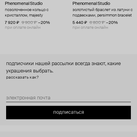
Phenomenal Studio
Phenomenal Studio
позолоченное кольцо с
золотистый браслет из латуни с
кристаллом, majesty
подвесками, persimmon bracelet
7 920 ₽
9 900 ₽
−20%
5 440 ₽
6 800 ₽
−20%
при оплате онлайн
при оплате онлайн
подписчики нашей рассылки всегда знают, какие
украшения выбрать.
рассказать как?
подписаться