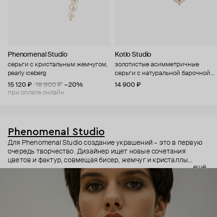
Phenomenal Studio
Kotlo Studio
серьги с кристальным жемчугом,
золотистые асимметричные
pearly iceberg
серьги с натуральной барочной
жемчужиной в кристаллах
15 120 ₽
18 900 ₽
−20%
14 900 ₽
"игристое настроение"
при оплате онлайн
Phenomenal Studio
Для Phenomenal Studio создание украшений – это в первую
очередь творчество. Дизайнер ищет новые сочетания
цветов и фактур, совмещая бисер, жемчуг и кристаллы
ещё
всевозможных форм. Все, что привлекает внимание, все, что
мгновенно преображает любой, даже самый простой образ.
Phenomenal Studio будто заглядывают в калейдоскоп, и
каждое их украшение – новая сверкающая мозаика, которую
хочется рассматривать действительно долго.