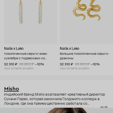
Natia x Lako
Natia x Lako
позолоченные серьги-змеи
большие позолоченные серьги-
куэлебре с подвесками из
драконы
кристаллов
32 310 ₽
35 900 ₽
−10%
32 310 ₽
35 900 ₽
−10%
при оплате онлайн
при оплате онлайн
Misho
Индийский бренд Misho возглавляет креативный директор
Сухани Парех, которая закончила Голдсмитс-колледж в
Лондоне, где она преимущественно работала со
ещё
скульптурой и инсталляциями. Чистые линии и
архитектурные формы украшений вдохновлены