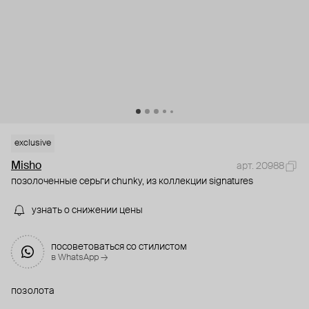
exclusive
Misho
арт. 20988
позолоченные серьги chunky, из коллекции signatures
узнать о снижении цены
посоветоваться со стилистом
в WhatsApp →
позолота