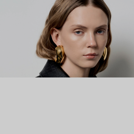
современным искусством и различными архитектурными
стилями городов, в которых Сухани Парех путешествовала и
жила. Серьги Misho с удовольствием носят Рианна, Кендалл
Дженнер, Ким Кардашьян, Натали Дормер, Приянка Чопра и
другие звезды.