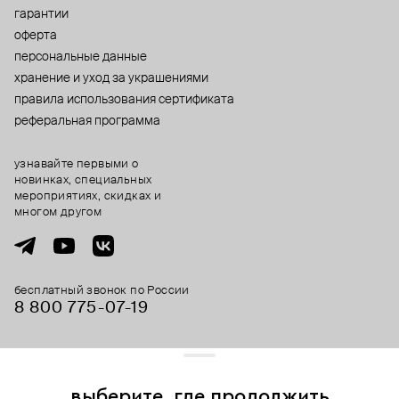
гарантии
оферта
персональные данные
хранение и уход за украшениями
правила использования сертификата
реферальная программа
узнавайте первыми о
новинках, специальных
мероприятиях, скидках и
многом другом
бесплатный звонок по России
8 800 775⁠-07⁠-19
© 2013-2026 ООО «Пойзон Дроп».
все права защищены.
выберите, где продолжить