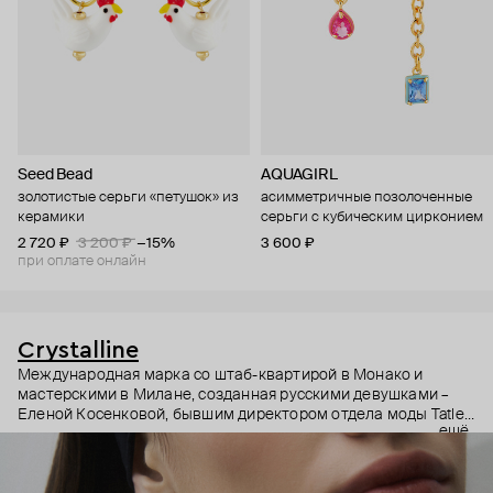
Seed Bead
AQUAGIRL
золотистые серьги «петушок» из
асимметричные позолоченные
керамики
серьги с кубическим цирконием
2 720 ₽
3 200 ₽
−15%
3 600 ₽
при оплате онлайн
Crystalline
Международная марка со штаб-квартирой в Монако и
мастерскими в Милане, созданная русскими девушками –
Еленой Косенковой, бывшим директором отдела моды Tatler,
ещё
и Кирой Похитон, экс-издателем Vogue Russia. Украшения
бренда – это дизайн, вдохновленный современным
искусством и архитектурой, необычные и интересные