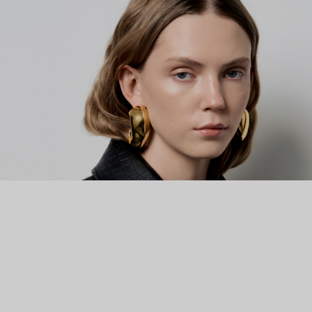
современным искусством и различными архитектурными
стилями городов, в которых Сухани Парех путешествовала и
жила. Серьги Misho с удовольствием носят Рианна, Кендалл
Дженнер, Ким Кардашьян, Натали Дормер, Приянка Чопра и
другие звезды.