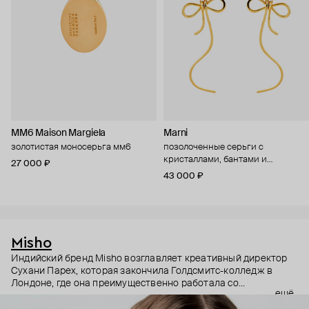
MM6 Maison Margiela
Marni
золотистая моносерьга мм6
позолоченные серьги с
кристаллами, бантами и
27 000 ₽
жемчужинами
43 000 ₽
Misho
Индийский бренд Misho возглавляет креативный директор
Сухани Парех, которая закончила Голдсмитс-колледж в
Лондоне, где она преимущественно работала со
ещё
скульптурой и инсталляциями. Чистые линии и
архитектурные формы украшений вдохновлены