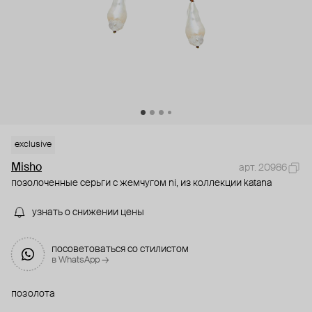
exclusive
Misho
арт. 20986
позолоченные серьги с жемчугом ni, из коллекции katana
узнать о снижении цены
посоветоваться со стилистом
в WhatsApp →
позолота