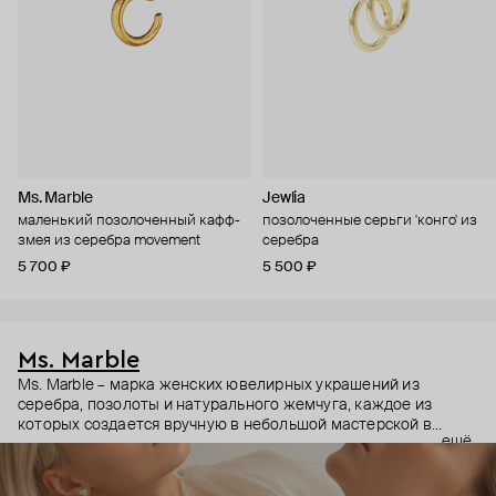
Ms. Marble
Jewlia
маленький позолоченный кафф-
позолоченные серьги 'конго' из
змея из серебра movement
серебра
5 700 ₽
5 500 ₽
Ms. Marble
Ms. Marble – марка женских ювелирных украшений из
серебра, позолоты и натурального жемчуга, каждое из
которых создается вручную в небольшой мастерской в
ещё
Москве. Философия бренда – любовь и бережное отношение
к себе, раскрытие женственности, баланс внешней и
духовной красоты. Коллекции посвящаются различным