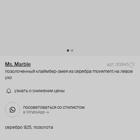
Ms. Marble
арт. 30645
позолоченный клаймбер-змея из серебра movement на левое
ухо
узнать о снижении цены
посоветоваться со стилистом
в WhatsApp →
серебро 925, позолота