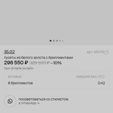
35.02
арт. 65476
пусеты из белого золота с бриллиантами
296 550 ₽
329 500 ₽
−10%
при оплате онлайн
вставка
средний вес, ct
8 бриллиантов
0.42
посоветоваться со стилистом
в WhatsApp →