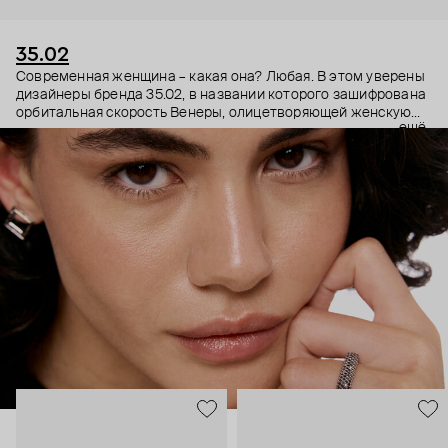
35.02
Современная женщина – какая она? Любая. В этом уверены
дизайнеры бренда 35.02, в названии которого зашифрована
орбитальная скорость Венеры, олицетворяющей женскую
ещё
энергию. Поэтому в украшениях 35.02 сочетается, казалось
бы, несочетаемое – все грани характера. Женственность и
строгость, плавные линии с графичными силуэтами,
современность и классика. В этих украшениях сплетаются
две стороны характера. Черные бриллианты –
таинственность, спрятанная в глубине личности. А белые –
ясная частица нашей души, все светлое, что в нас есть.
Украшения 35.02 – ваш рассказ о себе без слов.