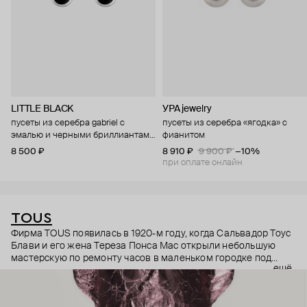
LITTLE BLACK
УРА jewelry
пусеты из серебра gabriel с
пусеты из серебра «ягодка» с
эмалью и черными бриллиантами
фианитом
на замках
8 500 ₽
8 910 ₽
9 900 ₽
−10%
при оплате онлайн
TOUS
Фирма TOUS появилась в 1920-м году, когда Сальвадор Тоус
Блави и его жена Тереза Понса Мас открыли небольшую
мастерскую по ремонту часов в маленьком городке под
ещё
Барселоной. Долгое время они занимались только часами:
лишь в 1970-м году сын основателя Сальвадор Тоус Понса и
его жена Роза Ориоль начинают также ремонтировать и