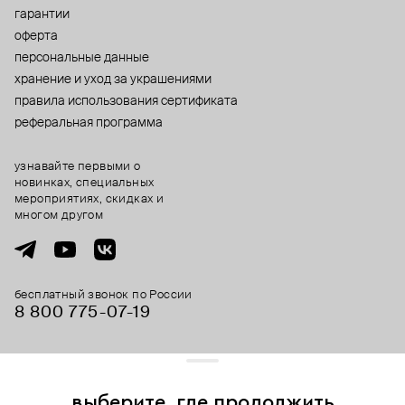
гарантии
оферта
персональные данные
хранение и уход за украшениями
правила использования сертификата
реферальная программа
узнавайте первыми о
новинках, специальных
мероприятиях, скидках и
многом другом
бесплатный звонок по России
8 800 775⁠-07⁠-19
© 2013-2026 ООО «Пойзон Дроп».
все права защищены.
выберите, где продолжить