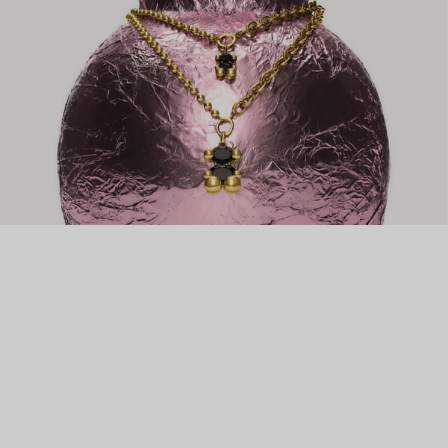
преображать украшения клиентов. Успех был настолько
большим, что в начале 80-х Роза сама начала заниматься
дизайном. Теперь TOUS – известный во всем мире бренд
доступных ювелирных украшений высочайшего качества. А
их культовый медвежонок – настоящий символ нежности и
заботы.