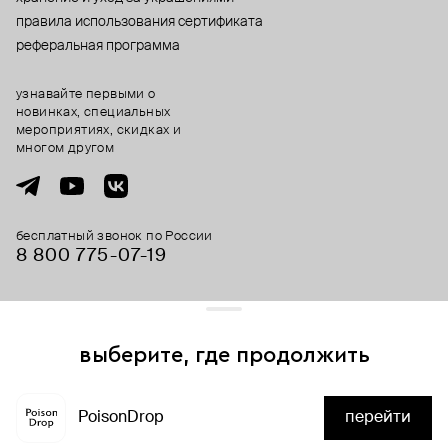
правила использования сертификата
реферальная программа
узнавайте первыми о
новинках, специальных
мероприятиях, скидках и
многом другом
бесплатный звонок по России
8 800 775⁠-07⁠-19
© 2013-2026 ООО «Пойзон Дроп».
все права защищены.
выберите, где продолжить
Для хорошей работы сайта мы используем файлы cookies
и сервисы аналитики. Продолжая его использование,
PoisonDrop
перейти
вы соглашаетесь с нашим
положением об обработке
нет в наличии