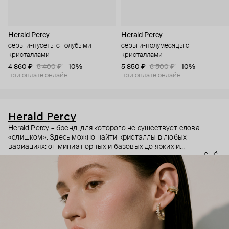
Herald Percy
Herald Percy
серьги-пусеты с голубыми
серьги-полумесяцы с
кристаллами
кристаллами
4 860 ₽
5 400 ₽
−10%
5 850 ₽
6 500 ₽
−10%
при оплате онлайн
при оплате онлайн
Herald Percy
Herald Percy – бренд, для которого не существует слова
«слишком». Здесь можно найти кристаллы в любых
вариациях: от миниатюрных и базовых до ярких и
ещё
массивных, которые сразу становятся главным элементом
образа. Героиня бренда – девушка из мегаполиса, которой
нужно как минимум 25 часов в сутках, чтобы все успеть, и
внушительный арсенал украшений, чтобы, поменяв серьги,
поехать на вечеринку сразу из офиса.