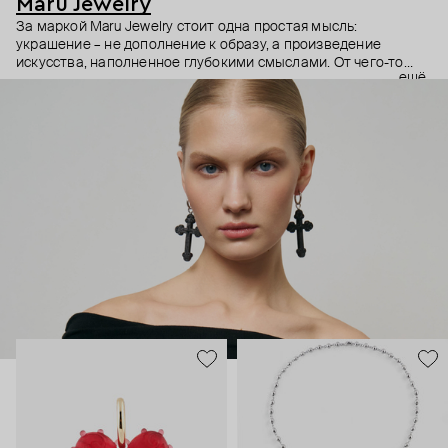
Maru Jewelry
За маркой Maru Jewelry стоит одна простая мысль:
украшение – не дополнение к образу, а произведение
искусства, наполненное глубокими смыслами. От чего-то
ещё
очень личного – любви к своему телу – до масштабного –
открытости миру и другим культурам. Основательница
бренда Мария Калемагина не ограничивает себя в выборе
источников вдохновения. Линии женской фигуры,
магические символы и целые направления в искусстве – все
это находит отражение в коллекциях Maru Jewelry.
Украшения Maru Jewelry для тех, кто тоже считает, что арт-
объектам место не только в музеях.