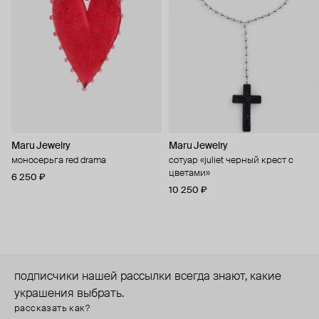
Maru Jewelry
Maru Jewelry
моносерьга red drama
сотуар «juliet черный крест с
цветами»
6 250 ₽
10 250 ₽
подписчики нашей рассылки всегда знают, какие
украшения выбрать.
рассказать как?