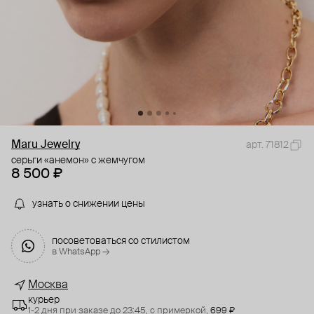
Maru Jewelry
арт. 71812
серьги «анемон» с жемчугом
8 500 ₽
узнать о снижении цены
посоветоваться со стилистом
в WhatsApp →
Москва
курьер
1-2 дня при заказе до 23:45,
с примеркой,
699 ₽