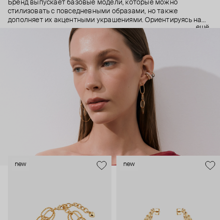
Бренд выпускает базовые модели, которые можно
стилизовать с повседневными образами, но также
дополняет их акцентными украшениями. Ориентируясь на
ещё
долгосрочные тренды, вдохновляясь культурой, искусством и
людьми, Aloud показывает коллекции несколько раз в год. А
в названии бренда зашифрован призыв слушать внутренний
голос и транслировать его через украшения.
new
new