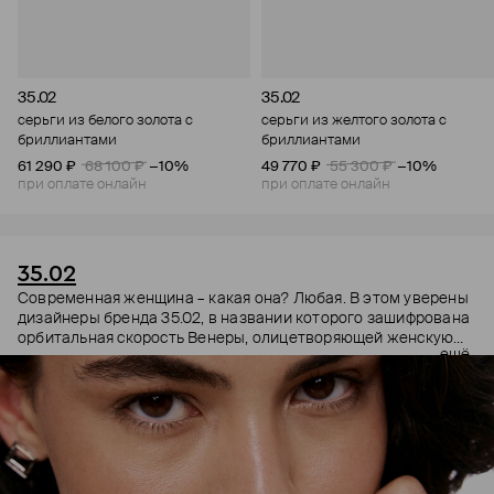
35.02
35.02
серьги из белого золота с
серьги из желтого золота с
бриллиантами
бриллиантами
61 290 ₽
68 100 ₽
−10%
49 770 ₽
55 300 ₽
−10%
при оплате онлайн
при оплате онлайн
35.02
Современная женщина – какая она? Любая. В этом уверены
дизайнеры бренда 35.02, в названии которого зашифрована
орбитальная скорость Венеры, олицетворяющей женскую
ещё
энергию. Поэтому в украшениях 35.02 сочетается, казалось
бы, несочетаемое – все грани характера. Женственность и
строгость, плавные линии с графичными силуэтами,
современность и классика. В этих украшениях сплетаются
две стороны характера. Черные бриллианты –
таинственность, спрятанная в глубине личности. А белые –
ясная частица нашей души, все светлое, что в нас есть.