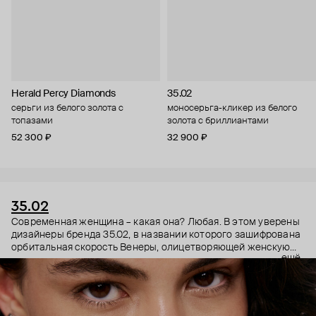
Herald Percy Diamonds
35.02
серьги из белого золота с
моносерьга-кликер из белого
топазами
золота с бриллиантами
52 300 ₽
32 900 ₽
35.02
Современная женщина – какая она? Любая. В этом уверены
дизайнеры бренда 35.02, в названии которого зашифрована
орбитальная скорость Венеры, олицетворяющей женскую
ещё
энергию. Поэтому в украшениях 35.02 сочетается, казалось
бы, несочетаемое – все грани характера. Женственность и
строгость, плавные линии с графичными силуэтами,
современность и классика. В этих украшениях сплетаются
две стороны характера. Черные бриллианты –