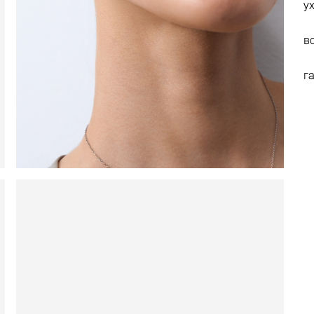
у
в
г