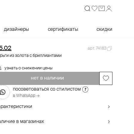
дизайнеры
сертификаты
скидки
5.02
арт. 74183
рьги из золота с бриллиантами
узнать о снижении цены
нет в наличии
посоветоваться со стилистом
в WhatsApp →
арактеристики
аличие в магазинах