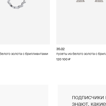
35.02
35.02
 белого золота с бриллиантами
 красного золота с
пусеты из белого золота с бри
кольцо из белого золота с бри
тами
120 100 ₽
202 734 ₽
подписчики 
знают, каки