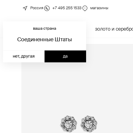
Россия
+7 495 255 1533
магазины
ваша страна
новинки
каталог
золото и серебр
Соединенные Штаты
нет, другая
да