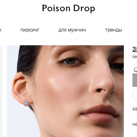
о
пирсинг
для мужчин
тренды
3
се
х
н