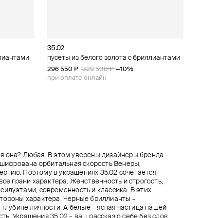
35.02
35.02
35.02
35.02
ллиантами
ллиантами
ллиантами
риллиантами
пусеты из белого золота с бриллиантами
пусеты из золота с бриллиантами
серьги-кольца из белого золота
серьги из белого золота с черными
бриллиантами
296 550 ₽
247 920 ₽
444 546 ₽
309 900 ₽
329 500 ₽
−10%
−20%
133 300 ₽
при оплате онлайн
при оплате онлайн
я она? Любая. В этом уверены дизайнеры бренда
зашифрована орбитальная скорость Венеры,
ргию. Поэтому в украшениях 35.02 сочетается,
все грани характера. Женственность и строгость,
силуэтами, современность и классика. В этих
стороны характера. Черные бриллианты –
 глубине личности. А белые – ясная частица нашей
есть. Украшения 35.02 – ваш рассказ о себе без слов.