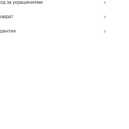
ход за украшениями
озврат
арантия