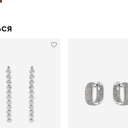
ься
exclusive