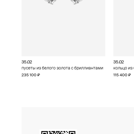
35.02
35.02
35.02
35.02
пусеты из белого золота с бриллиантами
кольцо из белого золота с бриллиантами
кольцо из
пусеты из
бриллиан
235 100 ₽
172 100 ₽
115 400 ₽
117 900 ₽