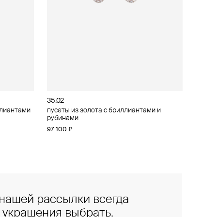
35.02
ллиантами
ллиантами
пусеты из золота с бриллиантами и
рубинами
97 100 ₽
нашей рассылки всегда
е украшения выбрать.