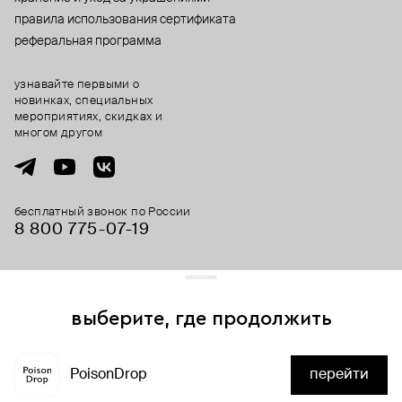
правила использования сертификата
реферальная программа
узнавайте первыми о
новинках, специальных
мероприятиях, скидках и
многом другом
бесплатный звонок по России
8 800 775⁠-07⁠-19
© 2013-2026 ООО «Пойзон Дроп».
все права защищены.
выберите, где продолжить
Для хорошей работы сайта мы используем файлы cookies
и сервисы аналитики. Продолжая его использование,
PoisonDrop
перейти
вы соглашаетесь с нашим
положением об обработке
нет в наличии