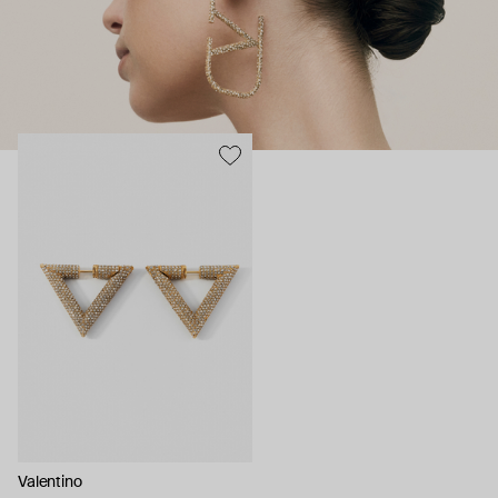
в 2010 году. А знаменитый Valentino Red (красный Valentino) —
цвет главных платьев, созданных Гаравани, — повторен в
упаковочных коробках украшений.
Valentino