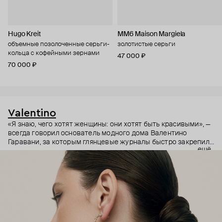
Hugo Kreit
MM6 Maison Margiela
объемные позолоченные серьги-
золотистые серьги
кольца с кофейными зернами
47 000 ₽
70 000 ₽
Valentino
«Я знаю, чего хотят женщины: они хотят быть красивыми», —
всегда говорил основатель модного дома Валентино
Гаравани, за которым глянцевые журналы быстро закрепили
ещё
статус «последнего императора моды». Те самые
неуловимые «римская роскошь, красота и изысканность» —
это и про украшения бренда. Культовый логотип V на
широких браслетах, крупных серьгах и даже в звеньях
различных цепей, россыпи сверкающих кристаллов и много
жемчуга, который так любили музы бренда Джеки Кеннеди и
принцесса Диана. Шипы-пирамиды в отделке отсылают к
знаковой линии Rockstud (Рок-шипы), впервые появившейся