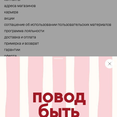
адреса магазинов
карьера
акции
cоглашение об использовании пользовательских материалов
программа лояльности
доставка и оплата
примерка и возврат
гарантии
оферта
персональные данные
хранение и уход за украшениями
правила использования сертификата
реферальная программа
повод
узнавайте первыми о
новинках, специальных
мероприятиях, скидках и
быть
многом другом