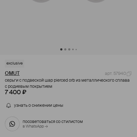
exclusive
OMUT
арт. 57940
серьги с подвеской шар pierced orb из металлического сплава
с родиевым покрытием
7 400 ₽
узнать о снижении цены
посоветоваться со стилистом
в WhatsApp →