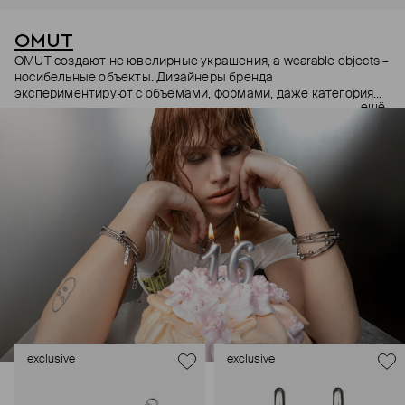
OMUT
OMUT создают не ювелирные украшения, а wearable objects –
носибельные объекты. Дизайнеры бренда
экспериментируют с объемами, формами, даже категориями
ещё
украшений (цепи – не только на шею, но и на тело). В
результате получаются лаконичные украшения, но всегда с
неожиданными деталями: колье с пирсингом, шипованные
сердца и серьги-цепи. Украшения OMUT носят стилисты,
музыкальные исполнители и лидеры мнений: Алексей
Сухарев, Андрей Toxi$, Валя Карнавал и многие другие.
Эксклюзивно для Poison Drop бренд выпустил коллекцию
HOLD YOUR HORSES (Придержи своих коней),
вдохновленную удилами для контроля лошадей: не через
силу, а через точность давления.
exclusive
exclusive