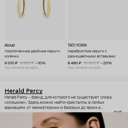
Aloud
TATI YORK
позолоченные двойные серьги-
серебристые серьги с
колечки
разноцветными вставками
8 010 ₽
8 900 ₽
−10%
8 480 ₽
10 600 ₽
−20%
при оплате онлайн
при оплате онлайн
Herald Percy
Herald Percy – бренд, для которого не существует слова
«слишком». Здесь можно найти кристаллы в любых
вариациях: от миниатюрных и базовых до ярких и
ещё
массивных, которые сразу становятся главным элементом
образа. Героиня бренда – девушка из мегаполиса, которой
нужно как минимум 25 часов в сутках, чтобы все успеть, и