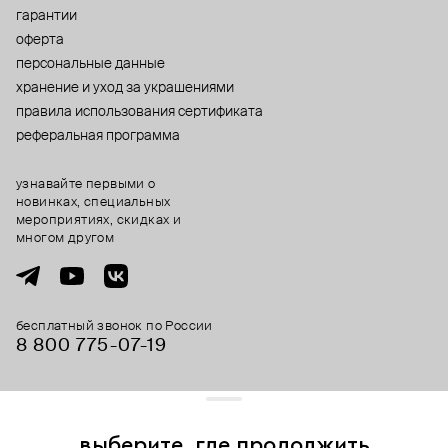
гарантии
оферта
персональные данные
хранение и уход за украшениями
правила использования сертификата
реферальная программа
узнавайте первыми о
новинках, специальных
мероприятиях, скидках и
многом другом
бесплатный звонок по России
8 800 775⁠-07⁠-19
© 2013-2026 ООО «Пойзон Дроп».
все права защищены.
выберите, где продолжить