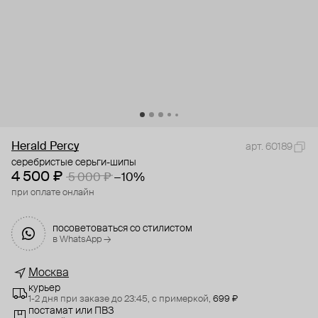
Herald Percy
арт. 60189
серебристые серьги-шипы
4 500 ₽
5 000 ₽
−10%
при оплате онлайн
посоветоваться со стилистом
в WhatsApp →
Москва
курьер
1-2 дня при заказе до 23:45,
с примеркой,
699 ₽
постамат или ПВЗ