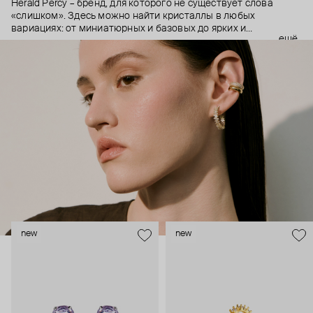
Herald Percy – бренд, для которого не существует слова
«слишком». Здесь можно найти кристаллы в любых
вариациях: от миниатюрных и базовых до ярких и
ещё
массивных, которые сразу становятся главным элементом
образа. Героиня бренда – девушка из мегаполиса, которой
нужно как минимум 25 часов в сутках, чтобы все успеть, и
внушительный арсенал украшений, чтобы, поменяв серьги,
поехать на вечеринку сразу из офиса.
new
new