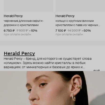
Herald Percy
Herald Percy
черненые длинные серьги-
кольцо с крупным винным
дорожки с кристаллами
кристаллом с паве из черных
кристаллов
6 750 ₽
7 500 ₽
−10%
7 100 ₽
14 200 ₽
−50%
при оплате онлайн
при оплате онлайн
Herald Percy
Herald Percy – бренд, для которого не существует слова
«слишком». Здесь можно найти кристаллы в любых
вариациях: от миниатюрных и базовых до ярких и
ещё
массивных, которые сразу становятся главным элементом
образа. Героиня бренда – девушка из мегаполиса, которой
нужно как минимум 25 часов в сутках, чтобы все успеть, и
внушительный арсенал украшений, чтобы, поменяв серьги,
поехать на вечеринку сразу из офиса.