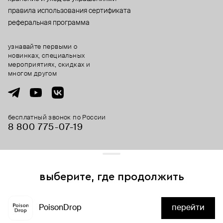
правила использования сертификата
реферальная программа
узнавайте первыми о
новинках, специальных
мероприятиях, скидках и
многом другом
бесплатный звонок по России
8 800 775⁠-07⁠-19
© 2013-2026 ООО «Пойзон Дроп».
все права защищены.
выберите, где продолжить
Для хорошей работы сайта мы используем файлы cookies
и сервисы аналитики. Продолжая его использование,
PoisonDrop
перейти
вы соглашаетесь с нашим
положением об обработке
нет в наличии