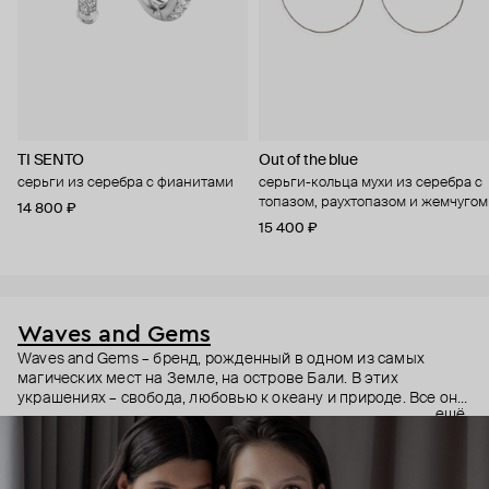
TI SENTO
Out of the blue
серьги из серебра с фианитами
серьги-кольца мухи из серебра с
топазом, раухтопазом и жемчугом
14 800 ₽
15 400 ₽
Waves and Gems
Waves and Gems – бренд, рожденный в одном из самых
магических мест на Земле, на острове Бали. В этих
украшениях – свобода, любовью к океану и природе. Все они
ещё
сделаны по авторским эскизам из серебра высшей пробы с
использованием натуральных камней. Каждое украшение
символично и несет тот смысл, который определяете вы –
будь то напоминание о любимой стихии, первой взятой