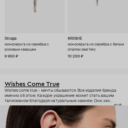
Struga
KRISHE
моносерьга из серебра с
моносерьга из серебра с белым
розовым кварцем
опалом zeal fiery
9 950 ₽
10 200 ₽
Wishes Come True
Wishes come true – мечты сбываются. Все изделия бренда
именно об этом. Каждое украшение может стать вашим
талисманом благодаря натуральным камням. Они, как
ещё
известно, обладают очень сильной энергетикой и
различными свойствами – ваши желания рискуют сбыться.
Дизайнер Анастасия Тарасова мечтала о своём бренде
украшений, и её мечта сбылась.