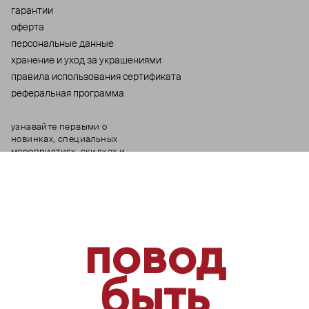
гарантии
оферта
персональные данные
хранение и уход за украшениями
правила использования сертификата
реферальная программа
повод
узнавайте первыми о
новинках, специальных
мероприятиях, скидках и
быть
многом другом
вместе
бесплатный звонок по России
8 800 775⁠-07⁠-19
© 2013-2026 ООО «Пойзон Дроп».
все права защищены.
20% баллами
выберите, где продолжить