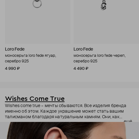
Loro Fede
Loro Fede
моносерьга loro fede ягуар,
моносерьга loro fede череп,
серебро 925
серебро 925
4 990 ₽
4 490 ₽
Wishes Come True
Wishes come true – мечты сбываются. Все изделия бренда
именно об этом. Каждое украшение может стать вашим
талисманом благодаря натуральным камням. Они, как
ещё
известно, обладают очень сильной энергетикой и
различными свойствами – ваши желания рискуют сбыться.
Дизайнер Анастасия Тарасова мечтала о своём бренде