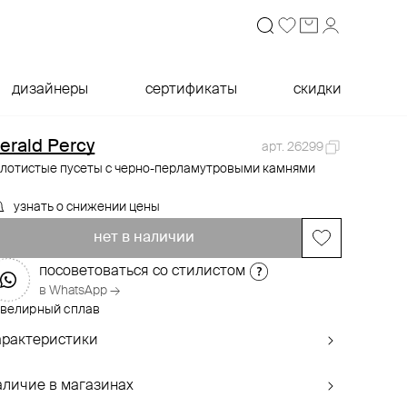
дизайнеры
сертификаты
скидки
erald Percy
арт. 26299
олотистые пусеты с черно-перламутровыми камнями
узнать о снижении цены
нет в наличии
посоветоваться со стилистом
в WhatsApp →
велирный сплав
арактеристики
аличие в магазинах