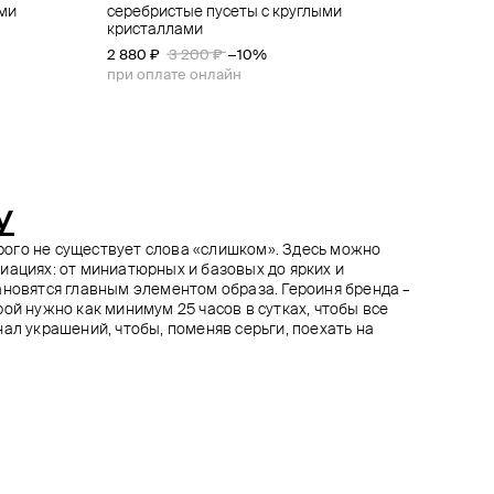
ми
лыми
ами
серебристые пусеты с круглыми
серебристые серьги-шипы
серьги-сердца с эмалью и кристаллами
пусеты-цветы с кристаллами
кристаллами
4 500 ₽
5 310 ₽
5 490 ₽
5 900 ₽
6 100 ₽
5 000 ₽
−10%
−10%
−10%
2 880 ₽
3 200 ₽
−10%
при оплате онлайн
при оплате онлайн
при оплате онлайн
при оплате онлайн
y
торого не существует слова «слишком». Здесь можно
иациях: от миниатюрных и базовых до ярких и
ановятся главным элементом образа. Героиня бренда –
ой нужно как минимум 25 часов в сутках, чтобы все
ал украшений, чтобы, поменяв серьги, поехать на