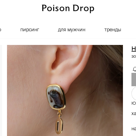
о
пирсинг
для мужчин
тренды
H
з
Ю
х
н