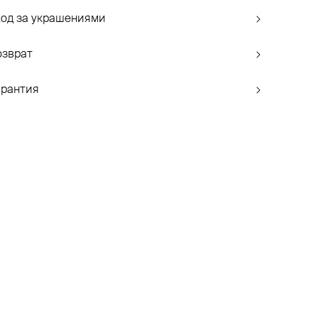
ход за украшениями
озврат
арантия