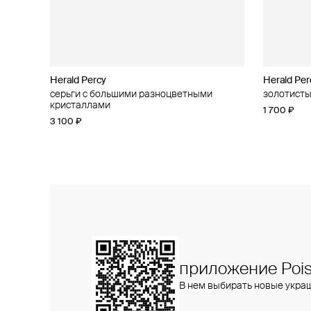
Herald Percy
Herald Percy
Herald Per
Herald Per
серьги с большими разноцветными
золотистая моносерьга с кристаллами
золотисты
пусеты с 
кристаллами
3 400 ₽
1 700 ₽
1 900 ₽
3 100 ₽
приложение Pois
В нем выбирать новые укра