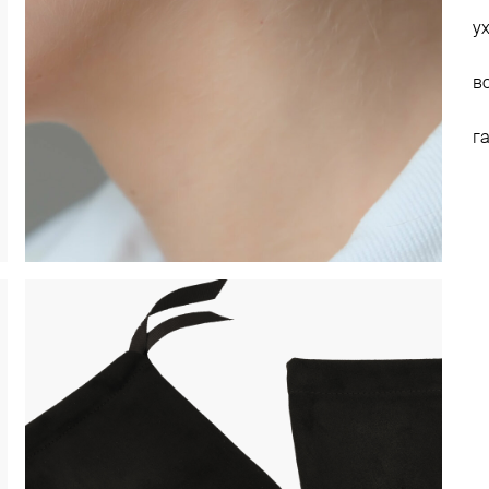
у
в
г