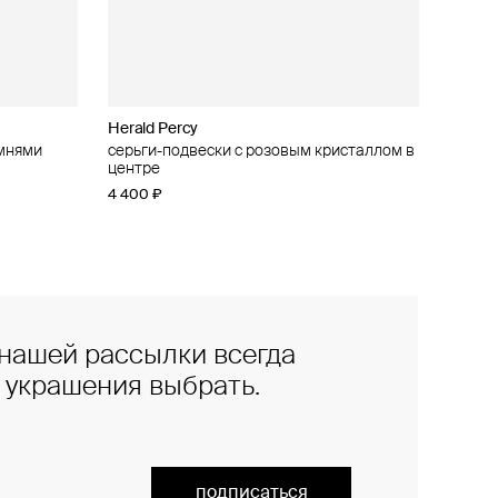
Herald Percy
амнями
серьги-подвески с розовым кристаллом в
центре
4 400 ₽
нашей рассылки всегда
е украшения выбрать.
подписаться