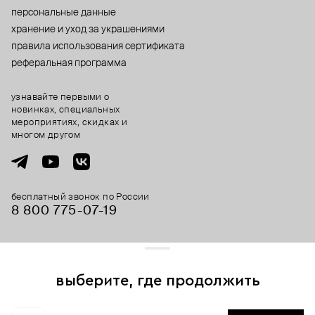
персональные данные
хранение и уход за украшениями
правила использования сертификата
реферальная программа
узнавайте первыми о
новинках, специальных
мероприятиях, скидках и
многом другом
бесплатный звонок по России
8 800 775⁠-07⁠-19
© 2013-2026 ООО «Пойзон Дроп».
все права защищены.
выберите, где продолжить
Для хорошей работы сайта мы используем файлы cookies