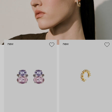
new
new