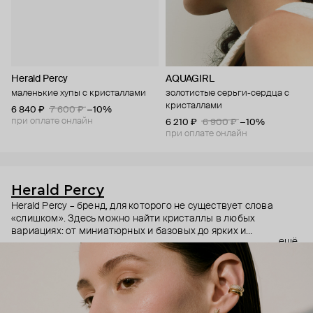
Herald Percy
AQUAGIRL
маленькие хупы с кристаллами
золотистые серьги-сердца с
кристаллами
6 840 ₽
7 600 ₽
−10%
при оплате онлайн
6 210 ₽
6 900 ₽
−10%
при оплате онлайн
Herald Percy
Herald Percy – бренд, для которого не существует слова
«слишком». Здесь можно найти кристаллы в любых
вариациях: от миниатюрных и базовых до ярких и
ещё
массивных, которые сразу становятся главным элементом
образа. Героиня бренда – девушка из мегаполиса, которой
нужно как минимум 25 часов в сутках, чтобы все успеть, и
внушительный арсенал украшений, чтобы, поменяв серьги,
поехать на вечеринку сразу из офиса.