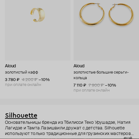
Aloud
Aloud
золотистый кафф
золотистые большие серьги-
кольца
3 780 ₽
4 200 ₽
−10%
при оплате онлайн
7 110 ₽
7 900 ₽
−10%
при оплате онлайн
Silhouette
Основательницы бренда из Тбилисси Теко Урушадзе, Натия
Лагидзе и Тамта Лазишвили дружат с детства. Silhouette
используют только традиционные для грузинских мастеров
ещё