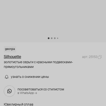
georgia
Silhouette
арт. 25153
золотистые серьги с красными подвесками-
прямоугольниками
узнать о снижении цены
посоветоваться со стилистом
в WhatsApp →
Ювелирный сплав