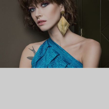
материалы: рог, эмаль, латунь – но результат получается
остроумным и легким: графичные кольца с сердцами и
серьги с коронами придутся по нраву девушкам, склонным к
самоиронии.