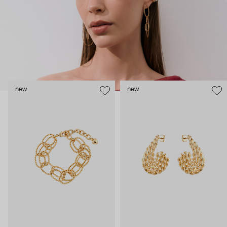
new
new