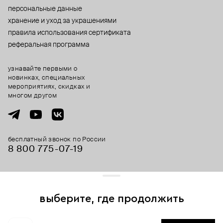
персональные данные
хранение и уход за украшениями
правила использования сертификата
реферальная программа
узнавайте первыми о
новинках, специальных
мероприятиях, скидках и
многом другом
бесплатный звонок по России
8 800 775⁠-07⁠-19
© 2013-2026 ООО «Пойзон Дроп».
все права защищены.
выберите, где продолжить
Для хорошей работы сайта мы используем файлы cookies