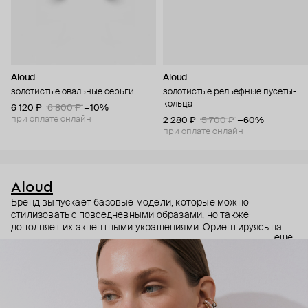
Aloud
Aloud
золотистые овальные серьги
золотистые рельефные пусеты-
кольца
6 120 ₽
6 800 ₽
−10%
при оплате онлайн
2 280 ₽
5 700 ₽
−60%
при оплате онлайн
Aloud
Бренд выпускает базовые модели, которые можно
стилизовать с повседневными образами, но также
дополняет их акцентными украшениями. Ориентируясь на
ещё
долгосрочные тренды, вдохновляясь культурой, искусством и
людьми, Aloud показывает коллекции несколько раз в год. А
в названии бренда зашифрован призыв слушать внутренний
голос и транслировать его через украшения.