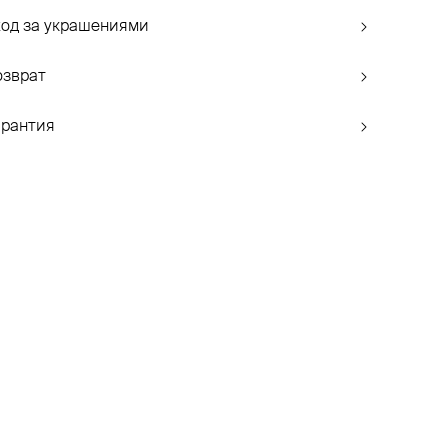
ход за украшениями
озврат
арантия