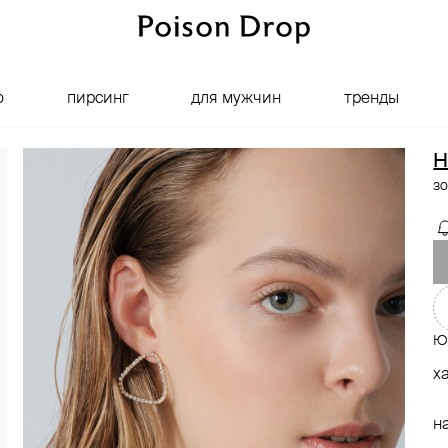
о
пирсинг
для мужчин
тренды
H
зо
Ю
х
н