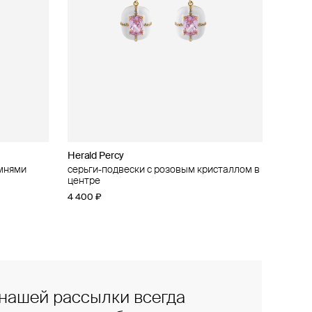
Herald Percy
амнями
и
серьги-подвески с розовым кристаллом в
центре
4 400 ₽
нашей рассылки всегда