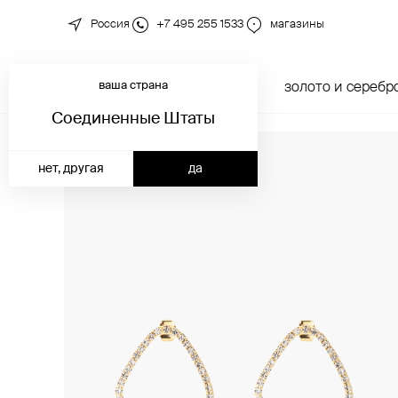
Россия
+7 495 255 1533
магазины
ваша страна
новинки
каталог
золото и серебр
Соединенные Штаты
нет, другая
да