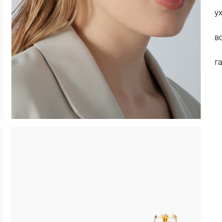
у
в
г