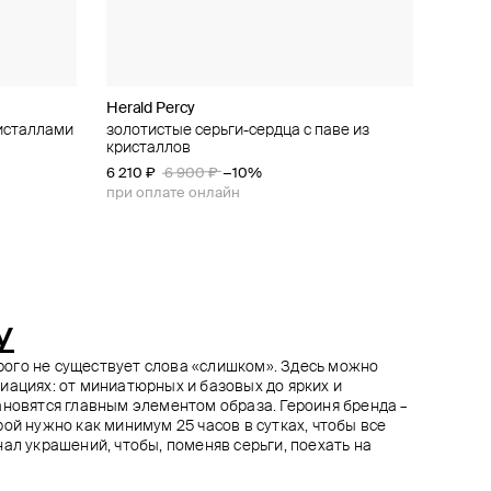
Herald Percy
Aloud
Aloud
Aloud
ристаллами
а
золотистые серьги-сердца с паве из
золотистые серьги-кольца
позолоченные двойные серьги-колечки
базовые золотистые хупы
кристаллов
6 210 ₽
8 010 ₽
6 840 ₽
6 900 ₽
8 900 ₽
7 600 ₽
−10%
−10%
−10%
6 210 ₽
6 900 ₽
−10%
при оплате онлайн
при оплате онлайн
при оплате онлайн
при оплате онлайн
y
торого не существует слова «слишком». Здесь можно
иациях: от миниатюрных и базовых до ярких и
ановятся главным элементом образа. Героиня бренда –
ой нужно как минимум 25 часов в сутках, чтобы все
ал украшений, чтобы, поменяв серьги, поехать на