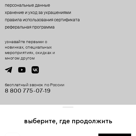
персональные данные
хранение и уход за украшениями
правила использования сертификата
реферальная программа
узнавайте первыми о
новинках, специальных
мероприятиях, скидках и
многом другом
бесплатный звонок по России
8 800 775⁠-07⁠-19
© 2013-2026 ООО «Пойзон Дроп».
все права защищены.
выберите, где продолжить
Для хорошей работы сайта мы используем файлы cookies