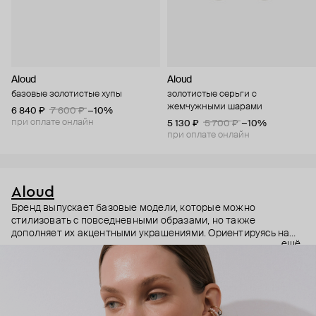
Aloud
Aloud
базовые золотистые хупы
золотистые серьги с
жемчужными шарами
6 840 ₽
7 600 ₽
−10%
при оплате онлайн
5 130 ₽
5 700 ₽
−10%
при оплате онлайн
Aloud
Бренд выпускает базовые модели, которые можно
стилизовать с повседневными образами, но также
дополняет их акцентными украшениями. Ориентируясь на
ещё
долгосрочные тренды, вдохновляясь культурой, искусством и
людьми, Aloud показывает коллекции несколько раз в год. А
в названии бренда зашифрован призыв слушать внутренний
голос и транслировать его через украшения.