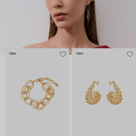
new
new