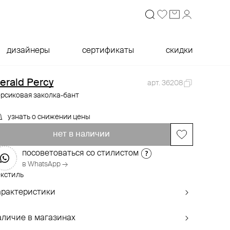
дизайнеры
сертификаты
скидки
erald Percy
арт. 36208
ерсиковая заколка-бант
узнать о снижении цены
нет в наличии
посоветоваться со стилистом
в WhatsApp →
екстиль
арактеристики
аличие в магазинах