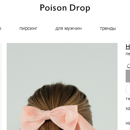
о
пирсинг
для мужчин
тренды
H
п
т
х
н