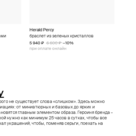
Herald Percy
Herald Percy
Herald Percy
Aloud
ами
ным
браслет из зеленых кристаллов
серебристая брошь с крупным
чокер с черными кристаллами и крестом
гладкое золотистое кольцо
прозрачным камнем
5 940 ₽
7 650 ₽
5 850 ₽
8 500 ₽
6 600 ₽
6 500 ₽
−10%
−10%
−10%
6 500 ₽
при оплате онлайн
при оплате онлайн
при оплате онлайн
y
торого не существует слова «слишком». Здесь можно
иациях: от миниатюрных и базовых до ярких и
ановятся главным элементом образа. Героиня бренда –
ой нужно как минимум 25 часов в сутках, чтобы все
ал украшений, чтобы, поменяв серьги, поехать на