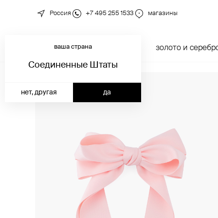
Россия
+7 495 255 1533
магазины
ваша страна
новинки
каталог
золото и серебр
Соединенные Штаты
нет, другая
да