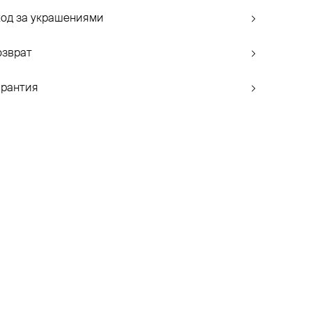
ход за украшениями
озврат
арантия