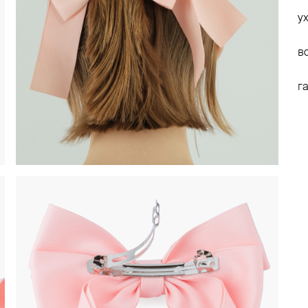
у
в
г