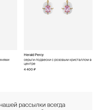
Herald Percy
амнями
серьги-подвески с розовым кристаллом в
центре
4 400 ₽
нашей рассылки всегда