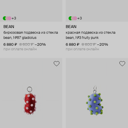
+3
+3
BEAN
BEAN
бирюзовая подвеска из стекла
красная подвеска из стекла
bean, №87 gladiolus
bean, №3 fruity punk
6 880 ₽
8 600 ₽
−20%
6 880 ₽
8 600 ₽
−20%
при оплате онлайн
при оплате онлайн