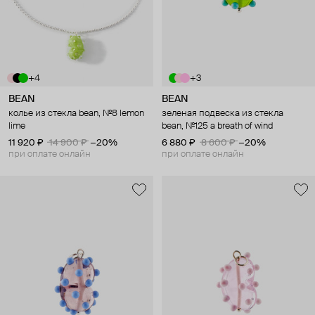
+4
+3
BEAN
BEAN
колье из стекла bean, №8 lemon
зеленая подвеска из стекла
lime
bean, №125 a breath of wind
11 920 ₽
14 900 ₽
−20%
6 880 ₽
8 600 ₽
−20%
при оплате онлайн
при оплате онлайн