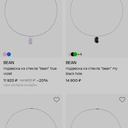
+4
BEAN
BEAN
подвеска из стекла “bean” true
подвеска из стекла “bean” my
violet
black hole
11 920 ₽
14 900 ₽
−20%
14 900 ₽
при оплате онлайн