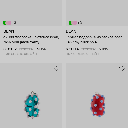
+3
+3
BEAN
BEAN
синяя подвеска из стекла bean,
черная подвеска из стекла bean,
№39 your jeans frenzy
№82 my black hole
6 880 ₽
8 600 ₽
−20%
6 880 ₽
8 600 ₽
−20%
при оплате онлайн
при оплате онлайн