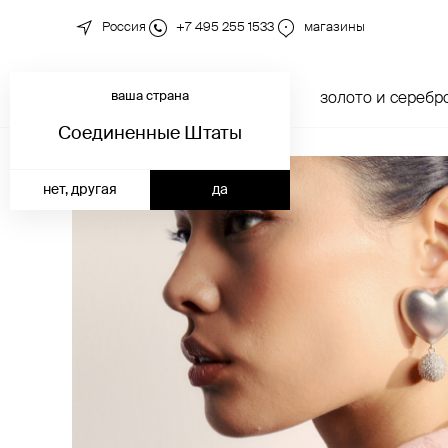
Россия
+7 495 255 1533
магазины
ваша страна
новинки
каталог
золото и серебр
Соединенные Штаты
нет, другая
да