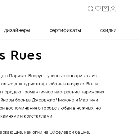
дизайнеры
сертификаты
скидки
s Rues
це в Париже. Вокруг – уличные фонари как из
 только для туристов), любовь в воздухе. Вот и
s передают романтичное настроение парижских
зайнеры бренда Джорджио Чикконе и Мартини
ои воспоминания о городе любви в нежных, но
 камнями и кристаллами.
веркающие, как огни на Эйфелевой башне.