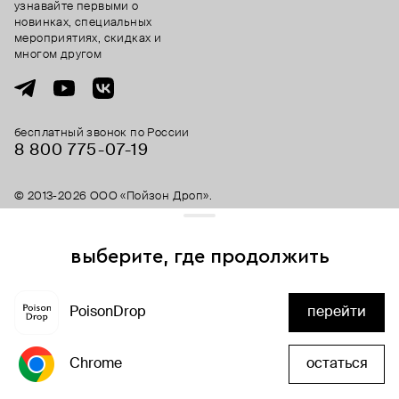
узнавайте первыми о
новинках, специальных
мероприятиях, скидках и
многом другом
бесплатный звонок по России
8 800 775⁠-07⁠-19
© 2013-2026 ООО «Пойзон Дроп».
все права защищены.
выберите, где продолжить
Для хорошей работы сайта мы используем файлы cookies
и сервисы аналитики. Продолжая его использование,
скоро здесь будет
PoisonDrop
перейти
вы соглашаетесь с нашим
положением об обработке
много скидок
персональных данных
Chrome
остаться
хорошо