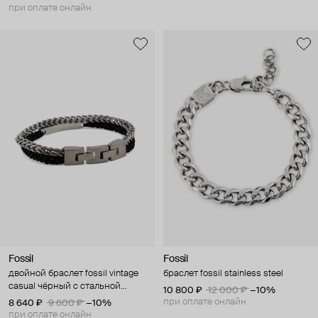
при оплате онлайн
Fossil
Fossil
двойной браслет fossil vintage
браслет fossil stainless steel
casual чёрный с стальной
10 800 ₽
12 000 ₽
−10%
цепочкой
при оплате онлайн
8 640 ₽
9 600 ₽
−10%
при оплате онлайн