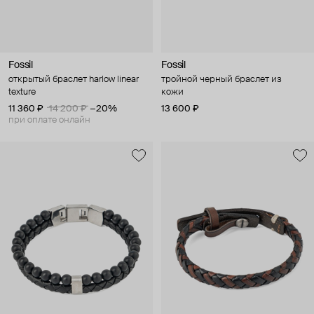
Fossil
Fossil
открытый браслет harlow linear
тройной черный браслет из
texture
кожи
11 360 ₽
14 200 ₽
−20%
13 600 ₽
при оплате онлайн