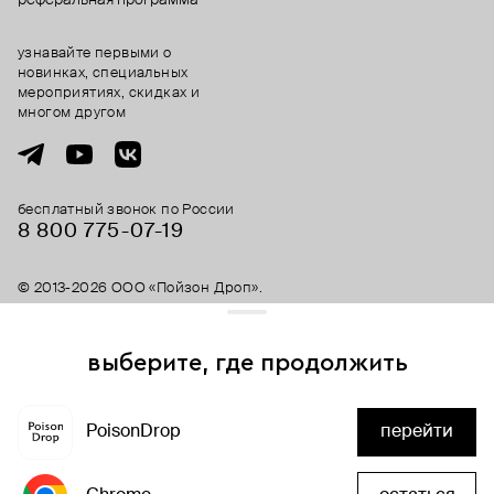
узнавайте первыми о
новинках, специальных
мероприятиях, скидках и
многом другом
бесплатный звонок по России
8 800 775⁠-07⁠-19
© 2013-2026 ООО «Пойзон Дроп».
все права защищены.
выберите, где продолжить
Для хорошей работы сайта мы используем файлы cookies
и сервисы аналитики. Продолжая его использование,
скоро здесь будет
PoisonDrop
перейти
вы соглашаетесь с нашим
положением об обработке
много скидок
персональных данных