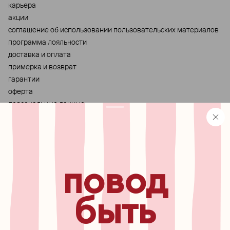
карьера
акции
cоглашение об использовании пользовательских материалов
программа лояльности
доставка и оплата
примерка и возврат
гарантии
оферта
персональные данные
хранение и уход за украшениями
правила использования сертификата
реферальная программа
узнавайте первыми о
повод
новинках, специальных
мероприятиях, скидках и
многом другом
быть