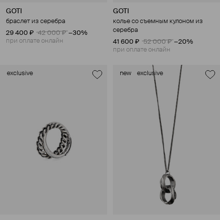
GOTI
GOTI
браслет из серебра
колье со съемным кулоном из
серебра
29 400 ₽
42 000 ₽
−30%
при оплате онлайн
41 600 ₽
52 000 ₽
−20%
при оплате онлайн
exclusive
new
exclusive