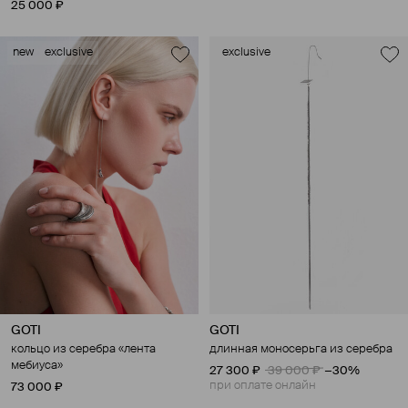
25 000 ₽
new
exclusive
exclusive
GOTI
GOTI
кольцо из серебра «лента
длинная моносерьга из серебра
мебиуса»
27 300 ₽
39 000 ₽
−30%
при оплате онлайн
73 000 ₽