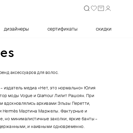
дизайнеры
сертификаты
скидки
es
бренд аксессуаров для волос.
– издатель медиа «Нет, это нормально» Юлия
тор моды Vogue и Glamour Лилит Рашоян. При
ни вдохновлялись архивами Эльзы Перетти,
 и Hermès Мартина Маржелы. Фактурные и
е, но минималистичные заколки, яркие банты –
 сдержанными, и наивными одновременно.