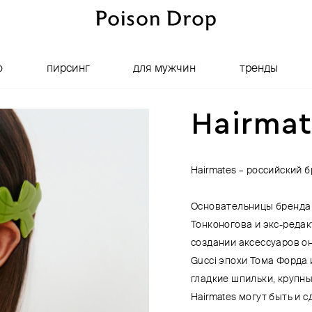
о
пирсинг
для мужчин
тренды
Hairmat
Hairmates – российский 
Основательницы бренда 
Тонконогова и экс-редак
создании аксессуаров о
Gucci эпохи Тома Форда
гладкие шпильки, крупны
Hairmates могут быть и