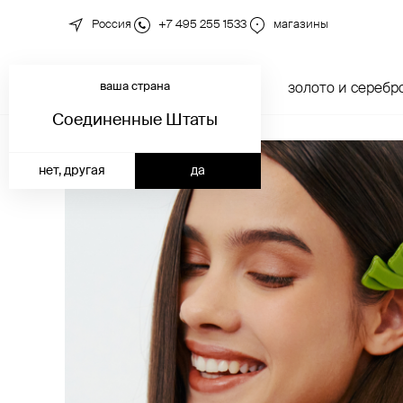
Россия
+7 495 255 1533
магазины
ваша страна
новинки
каталог
золото и серебр
Соединенные Штаты
нет, другая
да