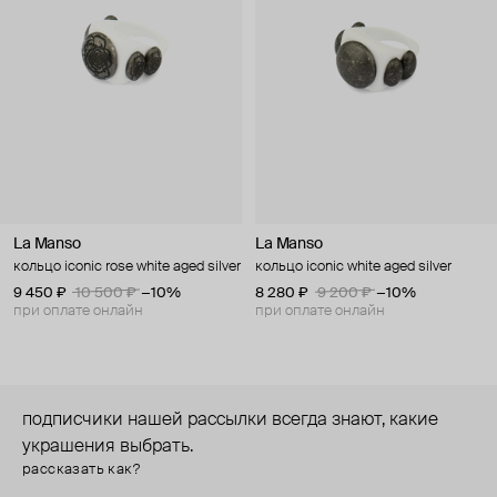
La Manso
La Manso
кольцо iconic rose white aged silver
кольцо iconic white aged silver
9 450 ₽
10 500 ₽
−10%
8 280 ₽
9 200 ₽
−10%
при оплате онлайн
при оплате онлайн
подписчики нашей рассылки всегда знают, какие
украшения выбрать.
рассказать как?