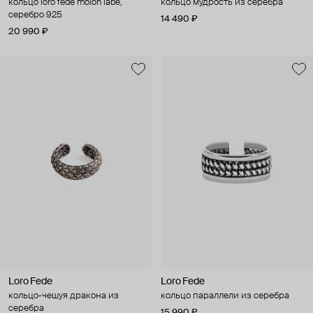
кольцо loro fede molon labe,
кольцо мудрость из серебра
серебро 925
14 490 ₽
20 990 ₽
Loro Fede
Loro Fede
кольцо-чешуя дракона из
кольцо параллели из серебра
серебра
15 990 ₽