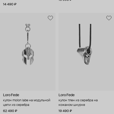
14 490 ₽
Loro Fede
Loro Fede
кулон molon labe на модульной
кулон тлен из серебра на
цепи из серебра
кожаном шнурке
62 490 ₽
19 490 ₽