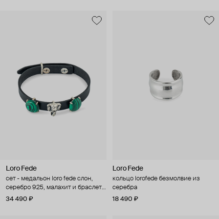
Loro Fede
Loro Fede
сет - медальон loro fede слон,
кольцо lorofede безмолвие из
серебро 925, малахит и браслет
серебра
из натуральной кожи
34 490 ₽
18 490 ₽