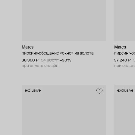
Mates
Mates
пирсинг-обещание «окно» из золота
пирсинг-о
38 360 ₽
54 800 ₽
−30%
37 240 ₽
при оплате онлайн
при оплат
exclusive
exclusive