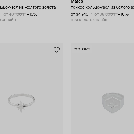
Mates
льцо-узел из желтого золота
тонкое кольцо-узел из белого 
₽
от 40 100 ₽
−10%
от 34 740 ₽
от 38 600 ₽
−10%
е онлайн
при оплате онлайн
exclusive