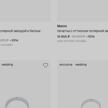
Mates
полярной звездой и белым
печатка с оттиском полярной з
16 650 ₽
18 500 ₽
−10%
500 ₽
−10%
при оплате онлайн
е онлайн
wedding
exclusive
wedding