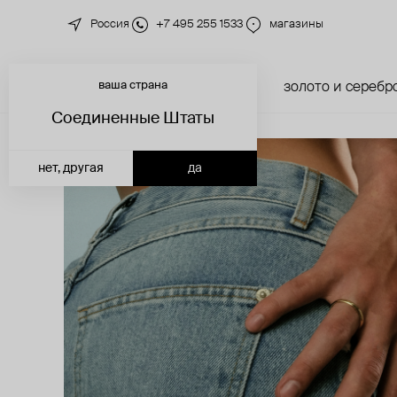
Россия
+7 495 255 1533
магазины
ваша страна
новинки
каталог
золото и серебр
Соединенные Штаты
нет, другая
да