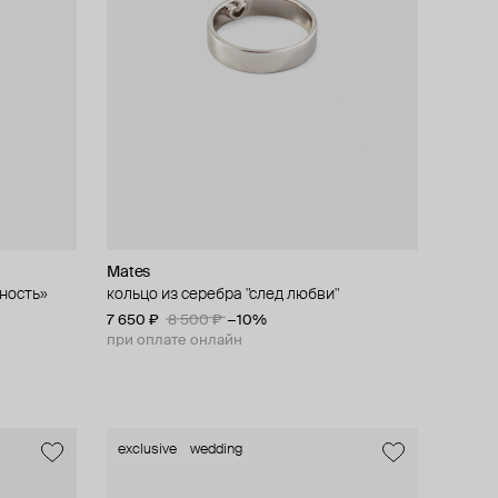
Mates
ность»
кольцо из серебра "след любви"
7 650 ₽
8 500 ₽
−10%
при оплате онлайн
exclusive
wedding