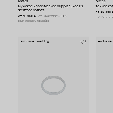
Mates
Mates
мужское классическое обручальное из
тонкое ко
желтого золота
от 36 090 
от 75 960 ₽
от 84 400 ₽
−10%
при оплат
при оплате онлайн
exclusive
wedding
exclusive