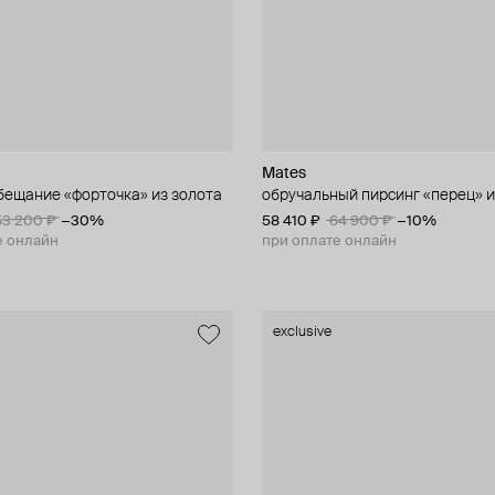
Mates
бещание «форточка» из золота
обручальный пирсинг «перец» и
53 200 ₽
−30%
58 410 ₽
64 900 ₽
−10%
е онлайн
при оплате онлайн
exclusive