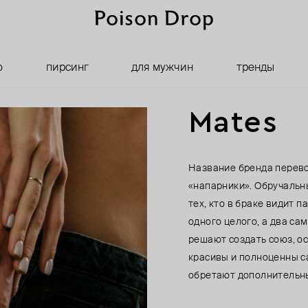
о
пирсинг
для мужчин
тренды
Mates
Название бренда перево
«напарники». Обручальны
тех, кто в браке видит 
одного целого, а два са
решают создать союз, ос
красивы и полноценны са
обретают дополнительн