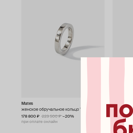
по
Mates
Mates
женское обручальное кольцо "фундамент"
мужское о
178 800 ₽
223 500 ₽
−20%
212 720 ₽
б
при оплате онлайн
при оплат