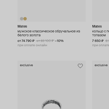
Mates
Mates
мужское классическое обручальное из
кольцо с 
белого золота
топазом
от 74 790 ₽
от 83 100 ₽
−10%
7 650 ₽
8 
при оплате онлайн
при оплат
exclusive
exclusive