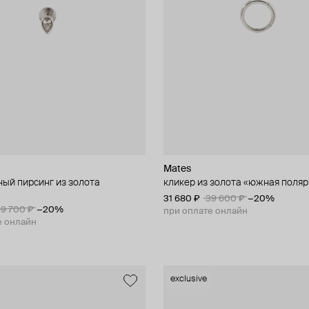
Mates
ый пирсинг из золота
кликер из золота «южная поляр
31 680 ₽
39 600 ₽
−20%
9 700 ₽
−20%
при оплате онлайн
е онлайн
exclusive