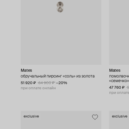
Mates
Mates
обручальный пирсинг «соль» из золота
помолвочн
«семечко»
51 920 ₽
64 900 ₽
−20%
47 760 ₽
5
при оплате онлайн
при оплат
exclusive
exclusive