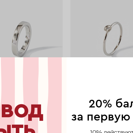
вод
20% ба
Mates
бручальное кольцо "фундамент"
классическое помолвочное кол
за первую
265 900 ₽
−20%
71 280 ₽
79 200 ₽
−10%
ыть
е онлайн
при оплате онлайн