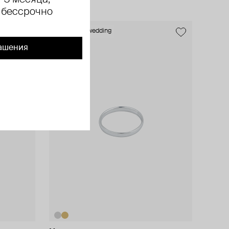
 3 месяца,
 бессрочно
exclusive
wedding
ашения