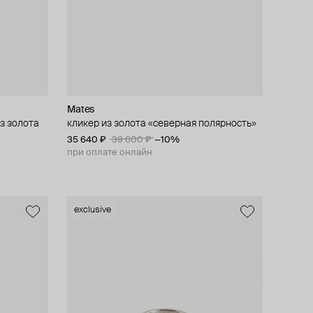
Mates
з золота
кликер из золота «северная полярность»
35 640 ₽
39 600 ₽
−10%
при оплате онлайн
exclusive