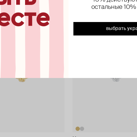
10% действуют
остальные 10%
есте
exclusive
выбрать укр