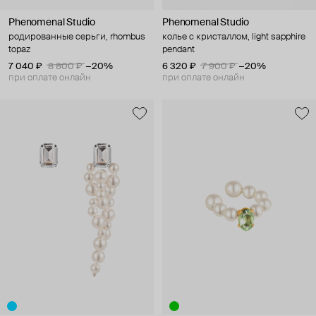
Phenomenal Studio
Phenomenal Studio
родированные серьги, rhombus
колье с кристаллом, light sapphire
topaz
pendant
7 040 ₽
8 800 ₽
−20%
6 320 ₽
7 900 ₽
−20%
при оплате онлайн
при оплате онлайн