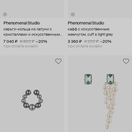
Phenomenal Studio
Phenomenal Studio
серьги-кольца из латуни с
кафф с искусственным
кристаллами и искусственным
жемчугом, cuff s light grey
жемчугом, grace
7 040 ₽
8 800 ₽
−20%
3 360 ₽
4 200 ₽
−20%
при оплате онлайн
при оплате онлайн