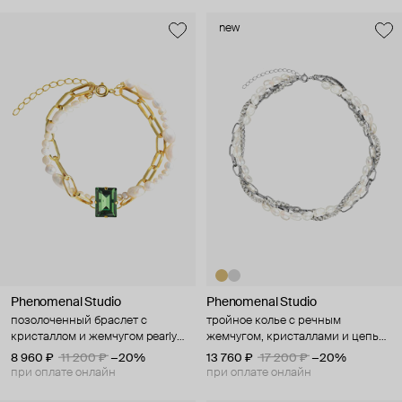
new
Phenomenal Studio
Phenomenal Studio
позолоченный браслет с
тройное колье с речным
кристаллом и жемчугом pearly
жемчугом, кристаллами и цепью,
green
roskoshestvo
8 960 ₽
11 200 ₽
−20%
13 760 ₽
17 200 ₽
−20%
при оплате онлайн
при оплате онлайн