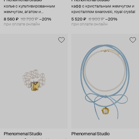
колье с культивированным
кафф с кристальным жемчугом и
жемчугом, агатом и
кристаллом swarovski, royal crystal
аквамарином, earth
8 560 ₽
10 700 ₽
−20%
5 520 ₽
6 900 ₽
−20%
при оплате онлайн
при оплате онлайн
Phenomenal Studio
Phenomenal Studio