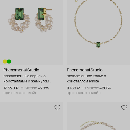
Phenomenal Studio
Phenomenal Studio
позолоченные серьги с
позолоченное колье с
кристаллами и жемчугом
кристаллом erinite
swarovski step cut pearl erinite
17 520 ₽
21 900 ₽
−20%
8 160 ₽
10 200 ₽
−20%
при оплате онлайн
при оплате онлайн