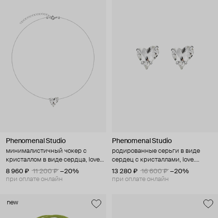
Phenomenal Studio
Phenomenal Studio
минималистичный чокер с
родированные серьги в виде
кристаллом в виде сердца, love
сердец с кристаллами, love.
mini crystal
crystal earrings
8 960 ₽
11 200 ₽
−20%
13 280 ₽
16 600 ₽
−20%
при оплате онлайн
при оплате онлайн
new