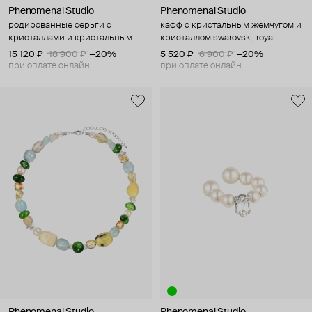
Phenomenal Studio
Phenomenal Studio
родированные серьги с
кафф с кристальным жемчугом и
кристаллами и кристальным
кристаллом swarovski, royal
жемчугом, pearly octagon rhodium
chrysolite
15 120 ₽
18 900 ₽
−20%
5 520 ₽
6 900 ₽
−20%
при оплате онлайн
при оплате онлайн
Phenomenal Studio
Phenomenal Studio