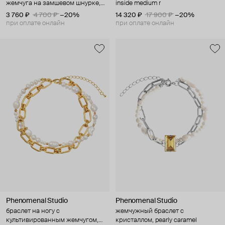
жемчуга на замшевом шнурке,
inside medium r
moon drop
3 760 ₽
4 700 ₽
−20%
14 320 ₽
17 900 ₽
−20%
при оплате онлайн
при оплате онлайн
Phenomenal Studio
Phenomenal Studio
браслет на ногу с
жемчужный браслет с
культивированным жемчугом,
кристаллом, pearly caramel