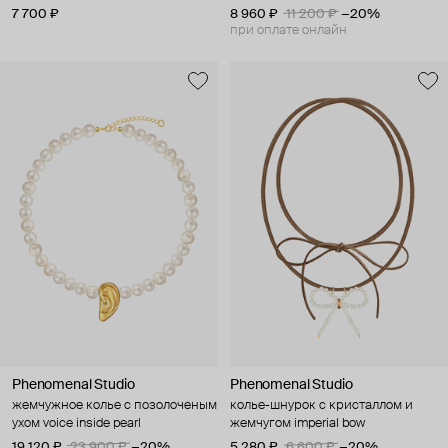
pearl glaze
7 700 ₽
8 960 ₽
11 200 ₽
−20%
при оплате онлайн
Phenomenal Studio
Phenomenal Studio
жемчужное колье с позолоченым
колье-шнурок с кристаллом и
ухом voice inside pearl
жемчугом imperial bow
19 120 ₽
23 900 ₽
−20%
5 280 ₽
6 600 ₽
−20%