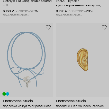
жемчужный кафф, double caramel
колье-шнурок с
cuff
культивированным жемчугом,
paradise
6 160 ₽
7 700 ₽
−20%
8 720 ₽
10 900 ₽
−20%
при оплате онлайн
при оплате онлайн
Phenomenal Studio
Phenomenal Studio
подвеска из культивированного
позолоченная моносерьга voice