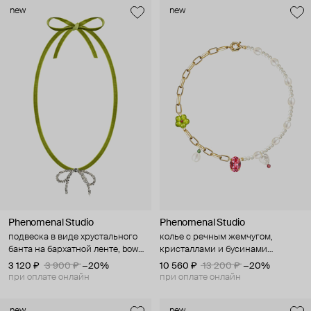
new
new
Phenomenal Studio
Phenomenal Studio
подвеска в виде хрустального
колье с речным жемчугом,
банта на бархатной ленте, bow
кристаллами и бусинами
wow
лэмпворк, flower power
3 120 ₽
3 900 ₽
−20%
10 560 ₽
13 200 ₽
−20%
при оплате онлайн
при оплате онлайн
new
new