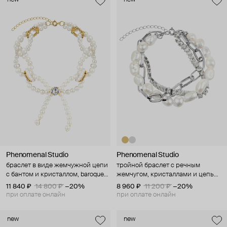
Phenomenal Studio
Phenomenal Studio
браслет в виде жемчужной цепи
тройной браслет с речным
с бантом и кристаллом, baroque
жемчугом, кристаллами и цепью,
party
roskoshestvo
11 840 ₽
14 800 ₽
−20%
8 960 ₽
11 200 ₽
−20%
при оплате онлайн
при оплате онлайн
new
new