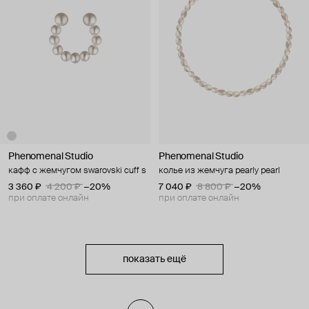
Phenomenal Studio
Phenomenal Studio
кафф с жемчугом swarovski cuff s
колье из жемчуга pearly pearl
3 360 ₽
4 200 ₽
−20%
7 040 ₽
8 800 ₽
−20%
при оплате онлайн
при оплате онлайн
показать ещё