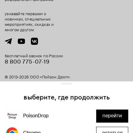
узнавайте первыми о
новинках, специальных
мероприятиях, скидках и
многом другом
бесплатный звонок по России
8 800 775⁠-07⁠-19
© 2013-2026 ООО «Пойзон Дроп».
все права защищены.
выберите, где продолжить
Для хорошей работы сайта мы используем файлы cookies
и сервисы аналитики. Продолжая его использование,
скоро здесь будет
PoisonDrop
перейти
вы соглашаетесь с нашим
положением об обработке
много скидок
персональных данных