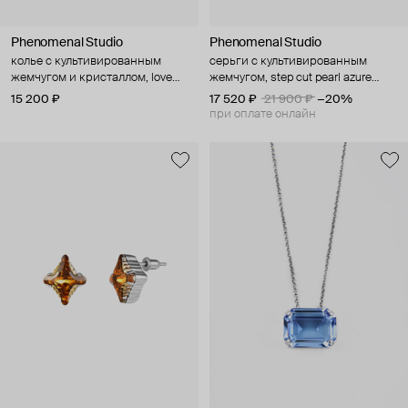
Phenomenal Studio
Phenomenal Studio
колье с культивированным
серьги с культивированным
жемчугом и кристаллом, love
жемчугом, step cut pearl azure
azure
rhodium
15 200 ₽
17 520 ₽
21 900 ₽
−20%
при оплате онлайн