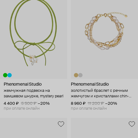
Phenomenal Studio
Phenomenal Studio
жемчужная подвеска на
золотистый браслет с речным
замшевом шнурке, mystery pearl
жемчугом и кристаллами chin-
chin
4 400 ₽
5 500 ₽
−20%
8 960 ₽
11 200 ₽
−20%
при оплате онлайн
при оплате онлайн