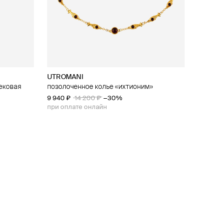
UTROMANI
ековая
позолоченное колье «ихтионим»
9 940 ₽
14 200 ₽
−30%
при оплате онлайн