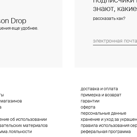
подписчики 
знают, каки
рассказать как?
on Drop
шения еще удобнее.
доставка и оплата
ты
примерка и возврат
 магазинов
гарантии
а
оферта
персональные данные
ение об использовании
хранение и уход за украше
вательских материалов
правила использования се
мма лояльности
реферальная программа