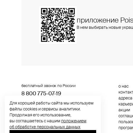
приложение Pois
В нем выбирать новые укра
бесплатный звонок по России
о нас
контак
8 800 775⁠-07⁠-19
адреса
Для хорошей работы сайта мы используем
карьер
© 2013-2026 ООО «Пойзон Дроп».
файлы cookies и сервисы аналитики.
акции
все права защищены.
Продолжая его использование,
cоглаш
вы соглашаетесь с нашим
положением
пользо
об обработке персональных данных
програ