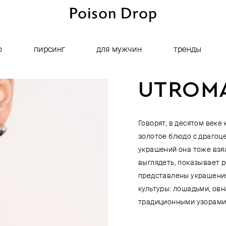
о
пирсинг
для мужчин
тренды
UTROM
Говорят, в десятом веке
золотое блюдо с драгоц
украшений она тоже взял
выглядеть, показывает 
представлены украшения
культуры: лошадьми, ов
традиционными узорами