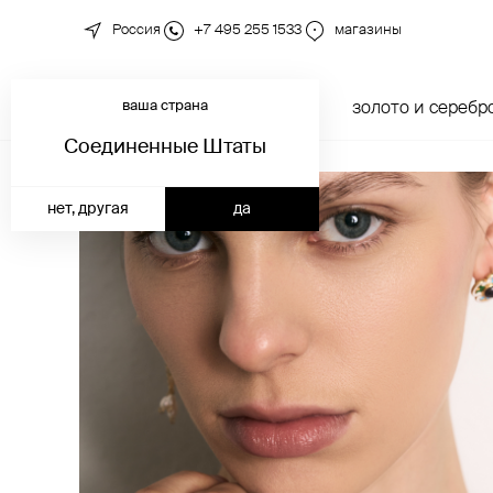
Россия
+7 495 255 1533
магазины
ваша страна
новинки
каталог
золото и серебр
Соединенные Штаты
нет, другая
да