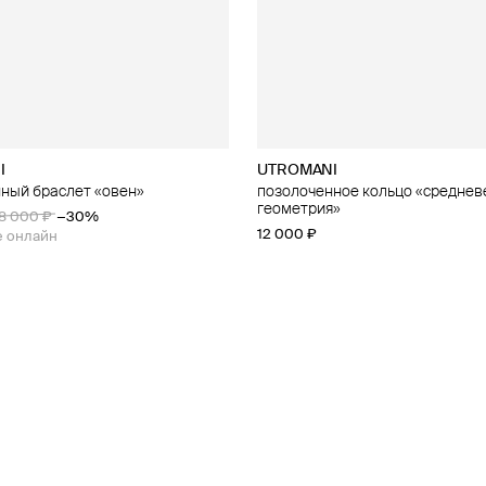
I
UTROMANI
ный браслет «овен»
позолоченное кольцо «среднев
геометрия»
8 000 ₽
−30%
12 000 ₽
е онлайн