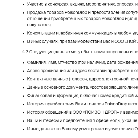
Участие в конкурсах, акциях, мероприятиях, опросах
Продажа товаров PoisonDrop и предоставления сопут
отношении приобретенных товаров PoisonDrop и(или) 
покупателя;
Консультации и любая иная коммуникация в любом в
В иных случаях, при взаимодействии Вас и ООО «ПО
4.3 Следующие данные могут быть нами запрошены и п
Фамилия, Имя, Отчество (при наличии), дата рождения,
Адрес проживания или адрес доставки приобретенног
Контактные данные (телефон, адрес электронной почт
Данные основного документа, удостоверяющего лично
Финансовая информация, включая номер кредитной ил
История приобретения Вами товаров PoisonDrop и соп
История обращений в ООО «ПОЙЗОН ДРОП» и взаим
Ваши интересы и предпочтения в сфере моды, украшений
Иные данные по Вашему усмотрению и усмотрению