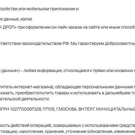
тройстве или мобильном приложении и:
 данные, и(или)
РОП» при оформлении он-лайн заказа на сайте или иным способом
етствии законодательством РФ. Мы гарантируем добросовестный
е данные») – любая информация, относящаяся к прямо или косвенн
сетитель интернет-магазина), обладающее персональными данными
казать, приобрести/купить товары и использовать в дальнейшем т
ательской деятельности.
ГРН 1027700067328, 117105, Г.МОСКВА, ВН.ТЕР.Г. МУНИЦИПАЛЬНЫЙ
ность действий (операций), совершаемых с использованием средств
тизацию, накопление, хранение, уточнение (обновление, изменение