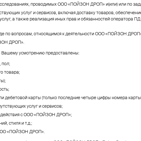
, исследованиях, проводимых ООО «ПОЙЗОН ДРОП» и(или) или по за
ствующих услуг и сервисов, включая доставку товаров, обеспечени
услуг, а также реализация иных прав и обязанностей оператора ПД 
иде по вопросам, относящимся к деятельности ООО «ПОЙЗОН ДРОП»
ЙЗОН ДРОП».
о Вашему усмотрению предоставлены:
 пол;
о товара;
ы);
сть;
и дебетовой карты (только последние четыре цифры номера карты
утствующих услуг и сервисов;
одействия с ООО «ПОЙЗОН ДРОП»;
, стиля и т.д.;
 ООО «ПОЙЗОН ДРОП».