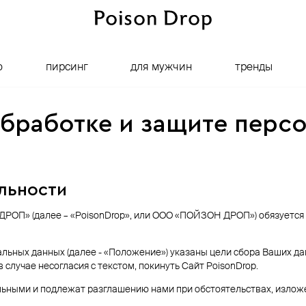
о
пирсинг
для мужчин
тренды
бработке и защите перс
льности
РОП» (далее – «PoisonDrop», или ООО «ПОЙЗОН ДРОП») обязуется
льных данных (далее - «Положение») указаны цели сбора Ваших 
случае несогласия с текстом, покинуть Сайт PoisonDrop.
ными и подлежат разглашению нами при обстоятельствах, изложе