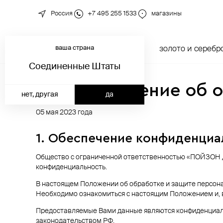
Россия
+7 495 255 1533
магазины
ваша страна
новинки
каталог
золото и серебр
Соединенные Штаты
Положение об о
нет, другая
да
05 мая 2023 года
1. Обеспечение конфиденциа
Общество с ограниченной ответственностью «ПОЙЗОН Д
конфиденциальность.
В настоящем Положении об обработке и защите персона
Необходимо ознакомиться с настоящим Положением и, в 
Предоставляемые Вами данные являются конфиденциаль
законодательством РФ.