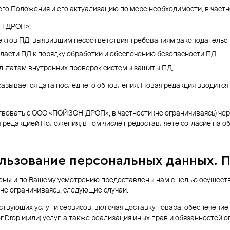
о Положения и его актуализацию по мере необходимости, в частн
Н ДРОП»;
ъектов ПД, выявившим несоответствия требованиям законодательс
ласти ПД к порядку обработки и обеспечению безопасности ПД;
ультатам внутренних проверок системы защиты ПД;
казывается дата последнего обновления. Новая редакция вводится
овать с ООО «ПОЙЗОН ДРОП», в частности (не ограничиваясь) чер
я редакцией Положения, в том числе предоставляете согласие на о
льзование персональных данных. П
шены и по Вашему усмотрению предоставлены нам с целью осущест
 не ограничиваясь, следующие случаи:
твующих услуг и сервисов, включая доставку товара, обеспечение
Drop и(или) услуг, а также реализация иных прав и обязанностей о