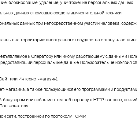
ание, блокирование, удаление, уничтожение персональных данных.
альных данных с помощью средств вычислительной техники.
ональных данных при непосредственном участии человека, содер
данных на территорию иностранного государства органу власти ин
редъявляемое к Оператору или иному работающему с данными Поль
и предоставивший персональные данные Пользователь не изъявил св
 Сайт или Интернет-магазин).
ет-магазина, а также пользующийся его программами и продуктами
-браузером или веб-клиентом веб-серверу в HTTP-запросе, всякий
Пользователя.
ой сети, построенной по протоколу TCP/IP.