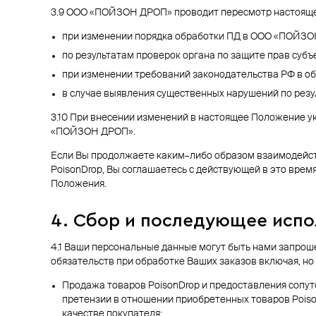
3.9 ООО «ПОЙЗОН ДРОП» проводит пересмотр настоящег
при изменении порядка обработки ПД в ООО «ПОЙЗО
по результатам проверок органа по защите прав суб
при изменении требований законодательства РФ в об
в случае выявления существенных нарушений по рез
3.10 При внесении изменений в настоящее Положение у
«ПОЙЗОН ДРОП».
Если Вы продолжаете каким–либо образом взаимодейств
PoisonDrop, Вы соглашаетесь с действующей в это врем
Положения.
4. Сбор и последующее испо
4.1 Ваши персональные данные могут быть нами запро
обязательств при обработке Ваших заказов включая, но
Продажа товаров PoisonDrop и предоставления сопутс
претензии в отношении приобретенных товаров Poison
качестве покупателя;