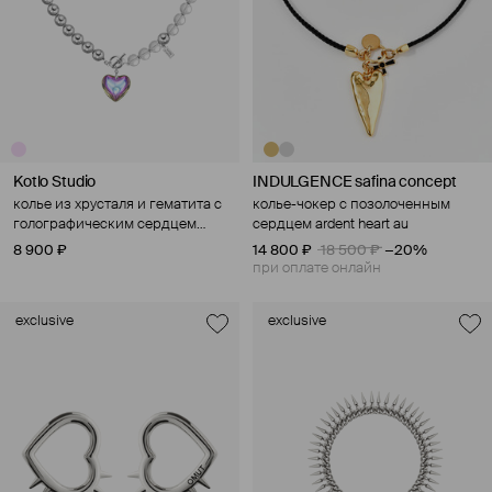
Kotlo Studio
INDULGENCE safina concept
колье из хрусталя и гематита с
колье-чокер с позолоченным
голографическим сердцем
сердцем ardent heart au
"леденец"
8 900 ₽
14 800 ₽
18 500 ₽
−20%
при оплате онлайн
exclusive
exclusive