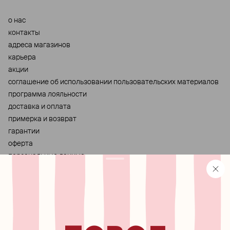
о нас
контакты
адреса магазинов
карьера
акции
cоглашение об использовании пользовательских материалов
программа лояльности
доставка и оплата
примерка и возврат
гарантии
оферта
персональные данные
хранение и уход за украшениями
правила использования сертификата
реферальная программа
узнавайте первыми о
новинках, специальных