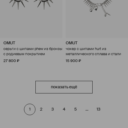
OMUT
OMUT
серьги с шипами phew из бронзы
чокер с шипами hurt из
с родиевым покрытием
металлического сплава и стали
27 800 ₽
15 900 ₽
показать ещё
1
2
3
4
5
…
13