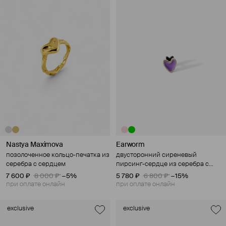
Nastya Maximova
Earworm
позолоченное кольцо-печатка из
двусторонний сиреневый
серебра с сердцем
пирсинг-сердце из серебра с
цветком
7 600 ₽
8 000 ₽
−5%
5 780 ₽
6 800 ₽
−15%
при оплате онлайн
при оплате онлайн
exclusive
exclusive