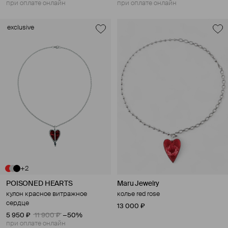
при оплате онлайн
при оплате онлайн
exclusive
+2
POISONED HEARTS
Maru Jewelry
кулон красное витражное
колье red rose
сердце
13 000 ₽
5 950 ₽
11 900 ₽
−50%
при оплате онлайн