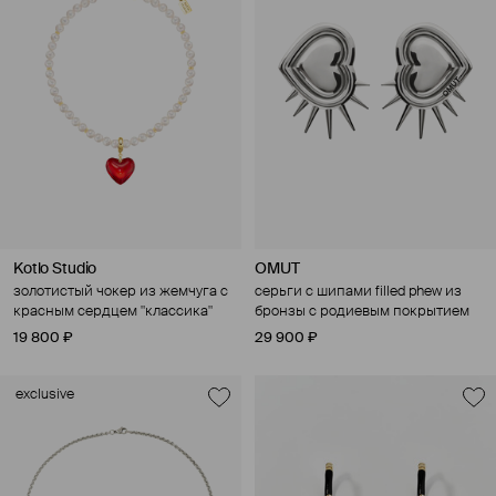
Kotlo Studio
OMUT
золотистый чокер из жемчуга с
серьги с шипами filled phew из
красным сердцем "классика"
бронзы с родиевым покрытием
19 800 ₽
29 900 ₽
exclusive