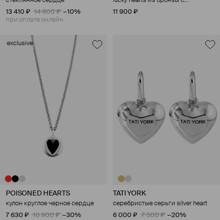
стеклянное сердце
lucky hearts из бронзы с
покрытием родием
13 410 ₽
14 900 ₽
−10%
11 900 ₽
при оплате онлайн
exclusive
POISONED HEARTS
TATI YORK
кулон круглое черное сердце
серебристые серьги silver heart
7 630 ₽
10 900 ₽
−30%
6 000 ₽
7 500 ₽
−20%