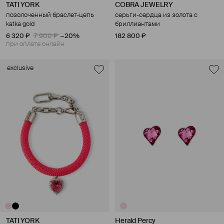
TATI YORK
COBRA JEWELRY
позолоченный браслет-цепь
серьги-сердца из золота с
katka gold
бриллиантами
6 320 ₽
7 900 ₽
−20%
182 800 ₽
при оплате онлайн
exclusive
TATI YORK
Herald Percy