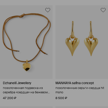
Dzhanelli Jewellery
MANKAYA safina concept
позолоченная подвеска из
позолоченные серьги-сердца hit
серебра «сердце» на бежевом
mono
шнурке, коллекция локеты
47 200 ₽
8 500 ₽