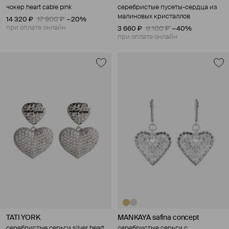
чокер heart cable pink
серебристые пусеты-сердца из
малиновых кристаллов
14 320 ₽
17 900 ₽
−20%
при оплате онлайн
3 660 ₽
6 100 ₽
−40%
при оплате онлайн
TATI YORK
MANKAYA safina concept
серебристые серьги silver heart
серебристые серьги с