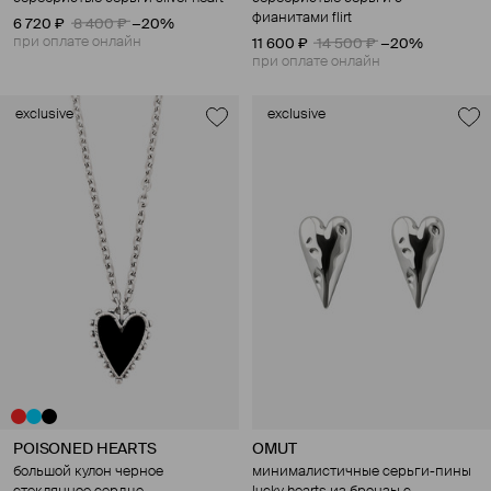
фианитами flirt
6 720 ₽
8 400 ₽
−20%
при оплате онлайн
11 600 ₽
14 500 ₽
−20%
при оплате онлайн
exclusive
exclusive
POISONED HEARTS
OMUT
большой кулон черное
минималистичные серьги-пины