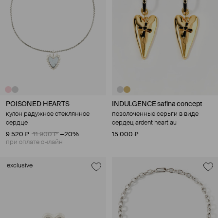
POISONED HEARTS
INDULGENCE safina concept
кулон радужное стеклянное
позолоченные серьги в виде
сердце
сердец ardent heart au
9 520 ₽
11 900 ₽
−20%
15 000 ₽
при оплате онлайн
exclusive