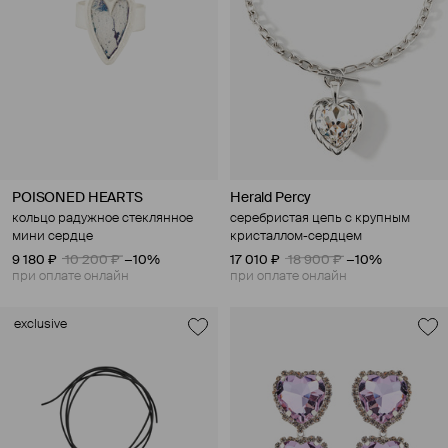
POISONED HEARTS
Herald Percy
кольцо радужное стеклянное
серебристая цепь с крупным
мини сердце
кристаллом-сердцем
9 180 ₽
10 200 ₽
−10%
17 010 ₽
18 900 ₽
−10%
при оплате онлайн
при оплате онлайн
exclusive