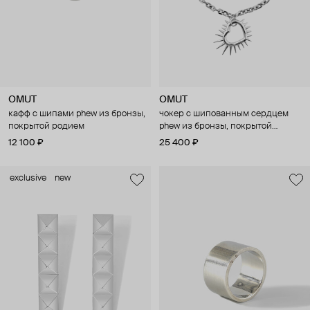
OMUT
OMUT
кафф с шипами phew из бронзы,
чокер с шипованным сердцем
покрытой родием
phew из бронзы, покрытой
родием
12 100 ₽
25 400 ₽
exclusive
new