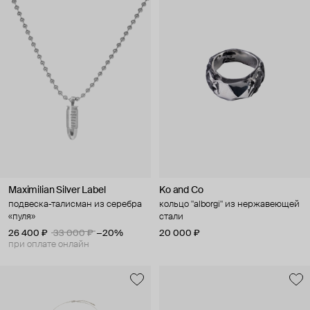
Maximilian Silver Label
Ko and Co
подвеска-талисман из серебра
кольцо "alborgi" из нержавеющей
«пуля»
стали
26 400 ₽
33 000 ₽
−20%
20 000 ₽
при оплате онлайн