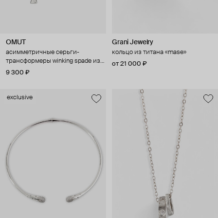
OMUT
Grani Jewelry
асимметричные серьги-
кольцо из титана «mase»
трансформеры winking spade из
от 21 000 ₽
стали и бронзы с покрытием
9 300 ₽
родием
exclusive