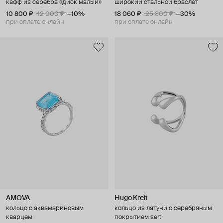
кафф из серебра «диск малый»
широкий стальной браслет
10 800 ₽
12 000 ₽
−10%
18 060 ₽
25 800 ₽
−30%
при оплате онлайн
при оплате онлайн
AMOVA
Hugo Kreit
кольцо с аквамариновым
кольцо из латуни с серебряным
кварцем
покрытием serti