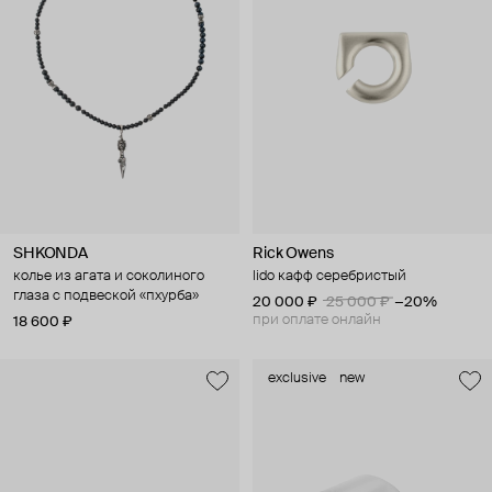
SHKONDA
Rick Owens
колье из агата и соколиного
lido кафф серебристый
глаза с подвеской «пхурба»
20 000 ₽
25 000 ₽
−20%
при оплате онлайн
18 600 ₽
exclusive
new