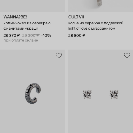
WANNA?BE!
CULT VII
колье-чокер из серебра с
колье из серебра с подвеской
фианитами «краш»
light of love с муассанитом
26 370 ₽
29 300 ₽
−10%
28 800 ₽
при оплате онлайн