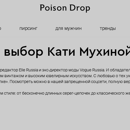
о
пирсинг
для мужчин
тренды
выбор Кати Мухино
 редактор Elle Russia и экс-директор моды Vogue Russia. И облада
им винтажом и высоким ювелирным искусством. С любовью о тех ук
лке». Посмотреть можно в нашей запрещенной соцсети, полную вер
м стиле: от бесконечно длинных серег-цепочек до классического ж