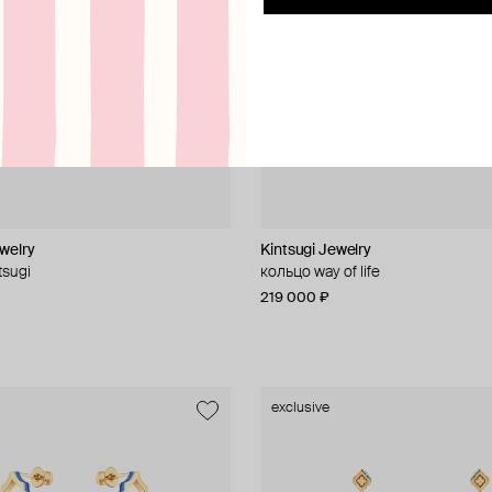
welry
Kintsugi Jewelry
tsugi
кольцо way of life
219 000 ₽
exclusive