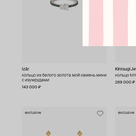
Izār
Kintsugi Je
кольцо из белого золота мой камень мини
кольцо kin
с изумрудами
269 000 ₽
143 000 ₽
exclusive
exclusive