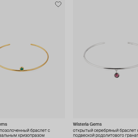
Gems
Wisteria Gems
позолоченный браслет с
открытый серебряный браслет 
адким овальным хризопразом
подвеской родолитового грана