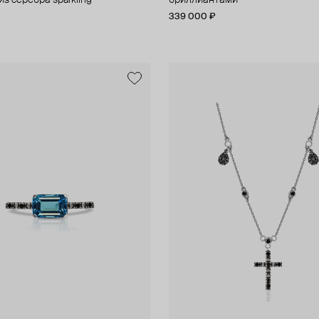
з серебра sparkling
бриллиантами
339 000 ₽