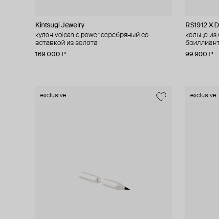
Kintsugi Jewelry
RS1912 X 
кулон volcanic power серебряный со
кольцо из 
вставкой из золота
бриллиант
169 000 ₽
99 900 ₽
exclusive
exclusive