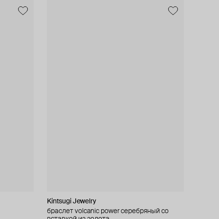
Kintsugi Jewelry
браслет volcanic power серебряный со