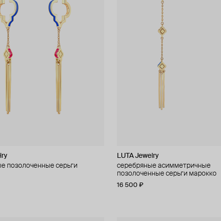
lry
LUTA Jewelry
е позолоченные серьги
серебряные асимметричные
позолоченные серьги марокко
16 500 ₽