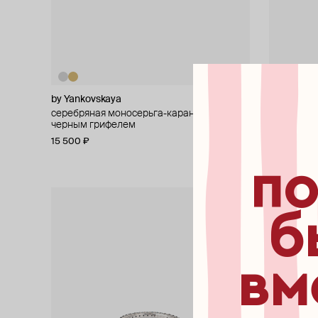
by Yankovskaya
by Yankov
серебряная моносерьга-карандаш с
позолочен
черным грифелем
подвеской
грифелем
15 500 ₽
17 500 ₽
по
б
вм