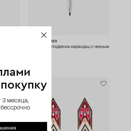
by Yankovskaya
ндаш с
серебряная подвеска-карандаш с черным
грифелем
17 500 ₽
ллами
 покупку
exclusive
 3 месяца,
 бессрочно
ашения