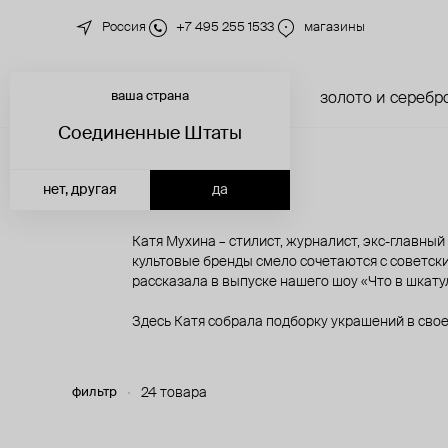
Россия
+7 495 255 1533
магазины
ваша страна
новинки
каталог
золото и серебр
Соединенные Штаты
нет, другая
да
Катя Мухина – стилист, журналист, экс-главный
культовые бренды смело сочетаются с советск
рассказала в выпуске нашего шоу «Что в шкату
Здесь Катя собрала подборку украшений в свое
фильтр
24 товара