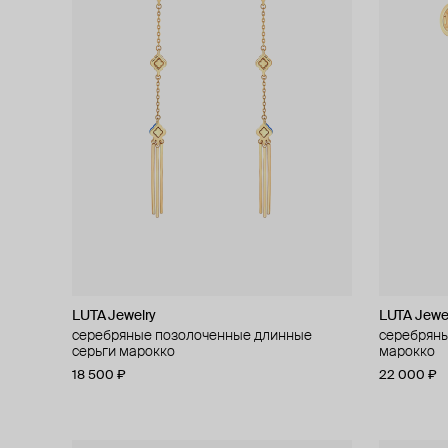
LUTA Jewelry
LUTA Jewe
серебряные позолоченные длинные
серебряны
серьги марокко
марокко
18 500 ₽
22 000 ₽