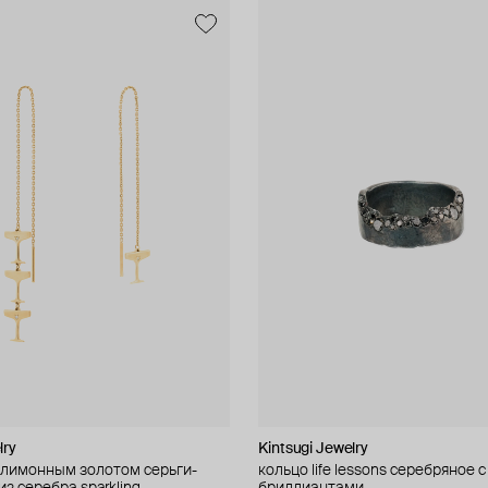
lry
Kintsugi Jewelry
лимонным золотом серьги-
кольцо life lessons серебряное с