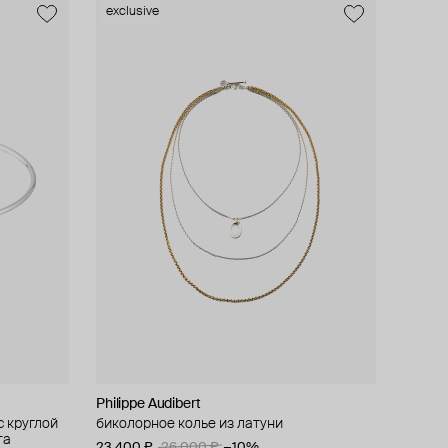
exclusive
Philippe Audibert
с круглой
биколорное колье из латуни
та
23 400 ₽
26 000 ₽
−10%