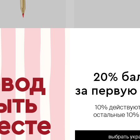
skaya
by Yankovskaya
ное колье из серебра с
позолоченная моносерьга-кара
-карандашом с красным
красным грифелем
17 500 ₽
вод
20% ба
за первую
ыть
10% действуют
остальные 10%
есте
выбрать укр