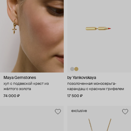
Maya Gemstones
by Yankovskaya
хуп с подвеской крест из
позолоченная моносерьга-
жёлтого золота
карандаш с красным грифелем
74 000 ₽
17 500 ₽
exclusive