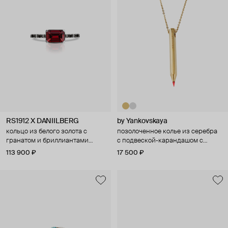
RS1912 X DANIILBERG
by Yankovskaya
кольцо из белого золота с
позолоченное колье из серебра
гранатом и бриллиантами
с подвеской-карандашом с
nightshade
красным грифелем
113 900 ₽
17 500 ₽